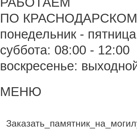
РАБОТАЕМ
ПО КРАСНОДАРСКОМ
понедельник - пятница:
суббота: 08:00 - 12:00
воскресенье: выходно
Главная
МЕНЮ
Навигация
по
записям
Заказать_памятник_на_могил
Оставьте комментарий
/ От
admin
/
22.08.2023