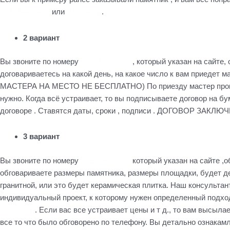
+79184455026
или
WhatsApp
.
2 вариант
Вы звоните по номеру
+79184455026
, который указан на сайте,
договариваетесь на какой день, на какое число к вам приедет 
МАСТЕРА НА МЕСТО НЕ БЕСПЛАТНО) По приезду мастер производи
нужно. Когда всё устраивает, то вы подписываете договор на б
договоре . Ставятся даты, сроки , подписи . ДОГОВОР ЗАКЛЮЧ
3 вариант
Вы звоните по номеру
+79184455026
который указан на сайте ,о
обговариваете размеры памятника, размеры площадки, будет д
гранитной, или это будет керамическая плитка. Наш консультан
индивидуальный проект, к которому нужен определенный подхо
WhatsApp
. Если вас все устраивает цены и т д., то вам высыла
все то что было обговорено по телефону. Вы детально ознакамл