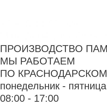
Перейти
Monument-stone — изготовление памятников.
к
содержимому
+7 918 44-55-026
Maik.24.04.1990@mail.
ПРОИЗВОДСТВО ПА
МЫ РАБОТАЕМ
ПО КРАСНОДАРСКОМ
понедельник - пятница
08:00 - 17:00