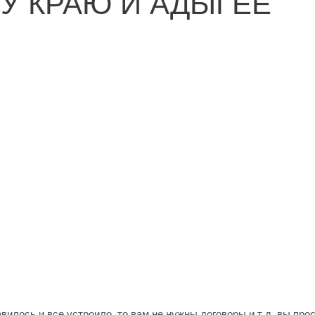
У КРАЮ И АДЫГЕЕ
ие сайта
Самделовой
авилось и все устроило, то вам не нужны договоры и т д. вы пр