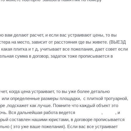
но вам делают расчет, и если вас устраивают цены, то вы
стера на место, зависит от расстояния где вы живете. (ВЫЕЗД
ая плитка и т д, учитывает все пожелания, дает совет если
тельная сумма в договор, задаток тоже прописывается в
чет, когда цена устраивает, то вы уже более детально
а или определенные размеры площадки, с плиткой тротуарной,
оре ,подскажет как лучше. Помните что каждый объект это
мочь. Вся дальнейшая работа ведется
по телефону
,
почте
, и
орый cоставлен нашими юристами, в договоре прописывается
льно ( это уже ваше пожелания). Если вас все устраивает