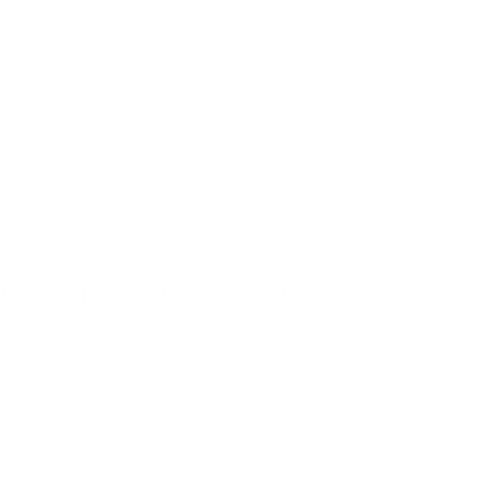
ы
Отзывы
Цветное фото
Наши работы
Услуги
Статьи
Контакты
Отзывы