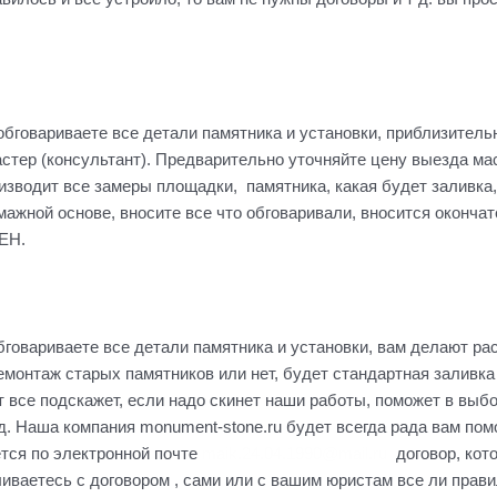
 обговариваете все детали памятника и установки, приблизитель
мастер (консультант). Предварительно уточняйте цену выезда ма
т все замеры площадки, памятника, какая будет заливка, как
умажной основе, вносите все что обговаривали, вносится оконча
ЕН.
бговариваете все детали памятника и установки, вам делают рас
емонтаж старых памятников или нет, будет стандартная заливк
т все подскажет, если надо скинет наши работы, поможет в выб
д. Наша компания monument-stone.ru будет всегда рада вам по
ется по электронной почте
maik.24.04.1990@mail.ru
договор, кот
иваетесь с договором , сами или с вашим юристам все ли прави