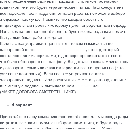
или определенные размеры площадки, с плиткой тротуарной,
гранитной, или это будет керамическая плитка. Наш консультант
все подскажет, если надо скинет наши работы, поможет в выборе
,подскажет как лучше. Помните что каждый объект это
индивидуальный проект, к которому нужен определенный подход.
Наша компания monument-stone.ru будет всегда рада вам помочь.
Вся дальнейшая работа ведется
по телефону
,
почте
, и
WhatsApp
.
Если вас все устраивает цены и т д., то вам высылается по
электронной почте
maik.24.04.1990@mail.ru
договор, который
cоставлен нашими юристами, в договоре прописывается все то
что было обговорено по телефону. Вы детально ознакамливаетесь
с договором , сами или с вашим юристам все ли правильно ( это
уже ваше пожелания). Если вас все устраивает ставите
электронную подпись . Или распечатываете этот договор, ставите
письменную подпись и высылаете нам
на почту
или
WhatsApp
.
(МАКЕТ ДОГОВОРА СМОТРЕТЬ НИЖЕ).
4 вариант
Приезжайте в нашу компанию monument-stone.ru, мы всегда рады
встретить вас, вам помочь с выбором памятника, и будем рады
вам угодить в вашем выборе и в ваших пожеланиях . У нас