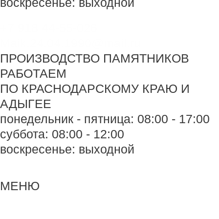
воскресенье: выходной
+7 918 44-55-026
Maik.24.04.1990@mail.ru
ПРОИЗВОДСТВО ПАМЯТНИКОВ
РАБОТАЕМ
ПО КРАСНОДАРСКОМУ КРАЮ И
АДЫГЕЕ
понедельник - пятница: 08:00 - 17:00
суббота: 08:00 - 12:00
воскресенье: выходной
Меню
Меню
МЕНЮ
Навигация
по
записям