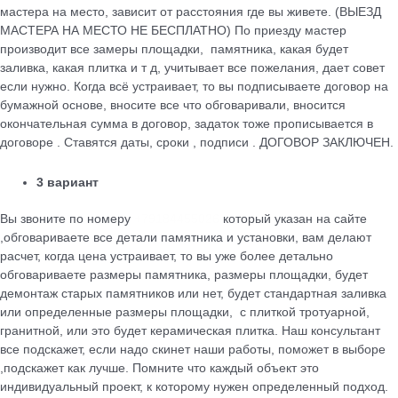
мастера на место, зависит от расстояния где вы живете. (ВЫЕЗД
МАСТЕРА НА МЕСТО НЕ БЕСПЛАТНО) По приезду мастер
производит все замеры площадки, памятника, какая будет
заливка, какая плитка и т д, учитывает все пожелания, дает совет
если нужно. Когда всё устраивает, то вы подписываете договор на
бумажной основе, вносите все что обговаривали, вносится
окончательная сумма в договор, задаток тоже прописывается в
договоре . Ставятся даты, сроки , подписи . ДОГОВОР ЗАКЛЮЧЕН.
3 вариант
Вы звоните по номеру
+79184455026
который указан на сайте
,обговариваете все детали памятника и установки, вам делают
расчет, когда цена устраивает, то вы уже более детально
обговариваете размеры памятника, размеры площадки, будет
демонтаж старых памятников или нет, будет стандартная заливка
или определенные размеры площадки, с плиткой тротуарной,
гранитной, или это будет керамическая плитка. Наш консультант
все подскажет, если надо скинет наши работы, поможет в выборе
,подскажет как лучше. Помните что каждый объект это
индивидуальный проект, к которому нужен определенный подход.