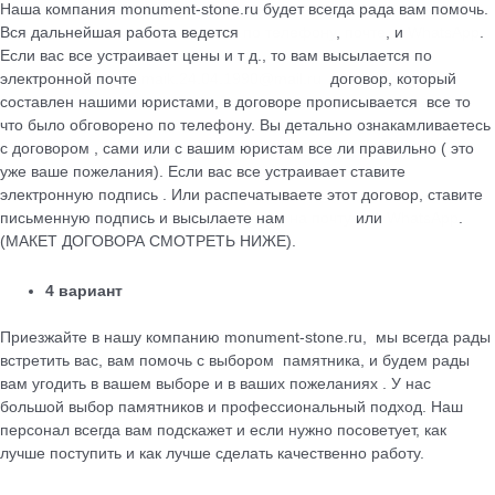
Наша компания monument-stone.ru будет всегда рада вам помочь.
Вся дальнейшая работа ведется
по телефону
,
почте
, и
WhatsApp
.
Если вас все устраивает цены и т д., то вам высылается по
электронной почте
maik.24.04.1990@mail.ru
договор, который
cоставлен нашими юристами, в договоре прописывается все то
что было обговорено по телефону. Вы детально ознакамливаетесь
с договором , сами или с вашим юристам все ли правильно ( это
уже ваше пожелания). Если вас все устраивает ставите
электронную подпись . Или распечатываете этот договор, ставите
письменную подпись и высылаете нам
на почту
или
WhatsApp
.
(МАКЕТ ДОГОВОРА СМОТРЕТЬ НИЖЕ).
4 вариант
Приезжайте в нашу компанию monument-stone.ru, мы всегда рады
встретить вас, вам помочь с выбором памятника, и будем рады
вам угодить в вашем выборе и в ваших пожеланиях . У нас
большой выбор памятников и профессиональный подход. Наш
персонал всегда вам подскажет и если нужно посоветует, как
лучше поступить и как лучше сделать качественно работу.