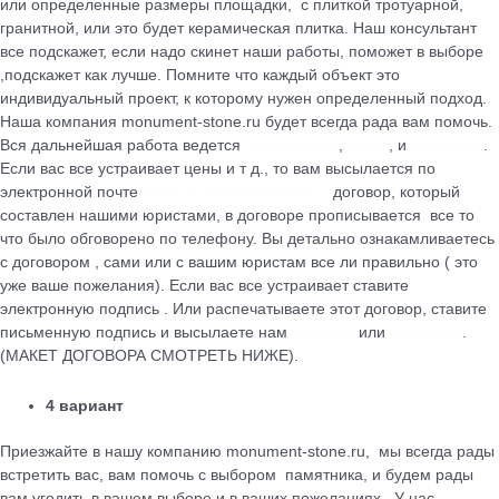
или определенные размеры площадки, с плиткой тротуарной,
гранитной, или это будет керамическая плитка. Наш консультант
все подскажет, если надо скинет наши работы, поможет в выборе
,подскажет как лучше. Помните что каждый объект это
индивидуальный проект, к которому нужен определенный подход.
Наша компания monument-stone.ru будет всегда рада вам помочь.
Вся дальнейшая работа ведется
по телефону
,
почте
, и
WhatsApp
.
Если вас все устраивает цены и т д., то вам высылается по
электронной почте
maik.24.04.1990@mail.ru
договор, который
cоставлен нашими юристами, в договоре прописывается все то
что было обговорено по телефону. Вы детально ознакамливаетесь
с договором , сами или с вашим юристам все ли правильно ( это
уже ваше пожелания). Если вас все устраивает ставите
электронную подпись . Или распечатываете этот договор, ставите
письменную подпись и высылаете нам
на почту
или
WhatsApp
.
(МАКЕТ ДОГОВОРА СМОТРЕТЬ НИЖЕ).
4 вариант
Приезжайте в нашу компанию monument-stone.ru, мы всегда рады
встретить вас, вам помочь с выбором памятника, и будем рады
вам угодить в вашем выборе и в ваших пожеланиях . У нас