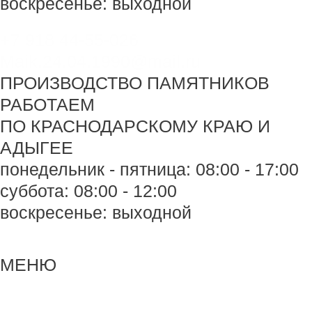
воскресенье: выходной
+7 918 44-55-026
Maik.24.04.1990@mail.ru
ПРОИЗВОДСТВО ПАМЯТНИКОВ
РАБОТАЕМ
ПО КРАСНОДАРСКОМУ КРАЮ И
АДЫГЕЕ
понедельник - пятница: 08:00 - 17:00
суббота: 08:00 - 12:00
воскресенье: выходной
Меню
Меню
МЕНЮ
Навигация
по
записям