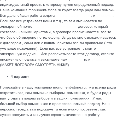
индивидуальный проект, к которому нужен определенный подход.
Наша компания monument-stone.ru будет всегда рада вам помочь.
Вся дальнейшая работа ведется
по телефону
,
почте
, и
WhatsApp
.
Если вас все устраивает цены и т д., то вам высылается по
электронной почте
maik.24.04.1990@mail.ru
договор, который
cоставлен нашими юристами, в договоре прописывается все то
что было обговорено по телефону. Вы детально ознакамливаетесь
с договором , сами или с вашим юристам все ли правильно ( это
уже ваше пожелания). Если вас все устраивает ставите
электронную подпись . Или распечатываете этот договор, ставите
письменную подпись и высылаете нам
на почту
или
WhatsApp
.
(МАКЕТ ДОГОВОРА СМОТРЕТЬ НИЖЕ).
4 вариант
Приезжайте в нашу компанию monument-stone.ru, мы всегда рады
встретить вас, вам помочь с выбором памятника, и будем рады
вам угодить в вашем выборе и в ваших пожеланиях . У нас
большой выбор памятников и профессиональный подход. Наш
персонал всегда вам подскажет и если нужно посоветует, как
лучше поступить и как лучше сделать качественно работу.