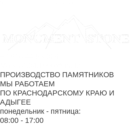
Перейти
Monument-stone — изготовление памятников.
к
содержимому
+7 918 44-55-026
Maik.24.04.1990@mail.ru
ПРОИЗВОДСТВО ПАМЯТНИКОВ
МЫ РАБОТАЕМ
ПО КРАСНОДАРСКОМУ КРАЮ И
АДЫГЕЕ
понедельник - пятница:
08:00 - 17:00