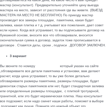
договариваетесь на какой день, на какое число к вам приедет
мастер (консультант). Предварительно уточняйте цену выезда
мастера на место, зависит от расстояния где вы живете. (ВЫЕЗД
МАСТЕРА НА МЕСТО НЕ БЕСПЛАТНО) По приезду мастер
производит все замеры площадки, памятника, какая будет
заливка, какая плитка и т д, учитывает все пожелания, дает совет
если нужно. Когда всё устраивает, то вы подписываете договор на
бумажной основе, вносите все что обговаривали, вносится
окончательная сумма в договор, задаток тоже прописывается в
договоре . Ставятся даты, сроки , подписи . ДОГОВОР ЗАКЛЮЧЕН.
3 вариант
Вы звоните по номеру
+79184455026
который указан на сайте
,обговариваете все детали памятника и установки, вам делают
расчет, когда цена устраивает, то вы уже более детально
обговариваете размеры памятника, размеры площадки, будет
демонтаж старых памятников или нет, будет стандартная заливка
или определенные размеры площадки, с плиткой тротуарной,
гранитной, или это будет керамическая плитка. Наш консультант
все подскажет, если надо скинет наши работы, поможет в выборе
,подскажет как лучше. Помните что каждый объект это