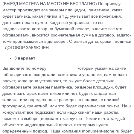
(ВЫЕЗД МАСТЕРА НА МЕСТО НЕ БЕСПЛАТНО) По приезду
мастер производит все замеры площадки, памятника, какая
будет заливка, какая плитка и т д, учитывает все пожелания,
дает совет если нужно. Когда всё устраивает, то вы
подписываете договор на бумажной основе, вносите все что
обговаривали, вносится окончательная сумма в договор, задаток
тоже прописывается в договоре . Ставятся даты, сроки , подписи
. ДОГОВОР ЗАКЛЮЧЕН.
3 вариант
Вы звоните по номеру
+79184455026
который указан на сайте
,обговариваете все детали памятника и установки, вам делают
расчет, когда цена устраивает, то вы уже более детально
обговариваете размеры памятника, размеры площадки, будет
демонтаж старых памятников или нет, будет стандартная
заливка или определенные размеры площадки, с плиткой
тротуарной, гранитной, или это будет керамическая плитка. Наш
консультант все подскажет, если надо скинет наши работы,
поможет в выборе ,подскажет как лучше. Помните что каждый
объект это индивидуальный проект, к которому нужен
определенный подход. Наша компания monument-stone.ru будет