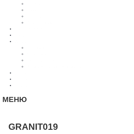
Оградки
Навесы
Столы и лавки
Вазы, лампады
Цветное фото
Наши работы
Услуги
Доставка
Установка
География работы
3D моделирование памятников
Статьи
Контакты
Отзывы
МЕНЮ
GRANIT019