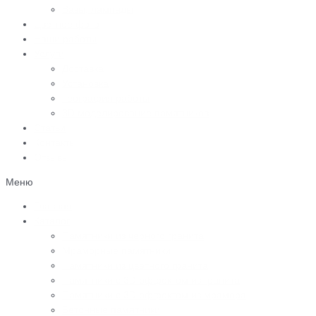
Вазы, лампады
Цветное фото
Наши работы
Услуги
Доставка
Установка
География работы
3D моделирование памятников
Статьи
Контакты
Отзывы
Меню
Главная
Каталог
Памятники из черного гранита
Мраморные памятники
Памятники из цветного гранита
Памятники с 3D-эффектом из гранита
Памятники с 3D-эффектом из мрамора
Бетонные памятники