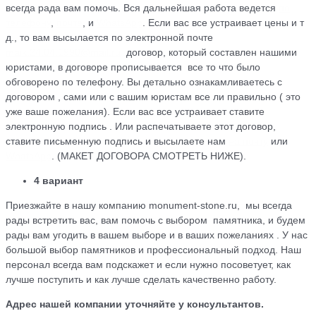
всегда рада вам помочь. Вся дальнейшая работа ведется
по
телефону
,
почте
, и
WhatsApp
. Если вас все устраивает цены и т
д., то вам высылается по электронной почте
maik.24.04.1990@mail.ru
договор, который cоставлен нашими
юристами, в договоре прописывается все то что было
обговорено по телефону. Вы детально ознакамливаетесь с
договором , сами или с вашим юристам все ли правильно ( это
уже ваше пожелания). Если вас все устраивает ставите
электронную подпись . Или распечатываете этот договор,
ставите письменную подпись и высылаете нам
на почту
или
WhatsApp
. (МАКЕТ ДОГОВОРА СМОТРЕТЬ НИЖЕ).
4 вариант
Приезжайте в нашу компанию monument-stone.ru, мы всегда
рады встретить вас, вам помочь с выбором памятника, и будем
рады вам угодить в вашем выборе и в ваших пожеланиях . У нас
большой выбор памятников и профессиональный подход. Наш
персонал всегда вам подскажет и если нужно посоветует, как
лучше поступить и как лучше сделать качественно работу.
Адрес нашей компании уточняйте у консультантов.