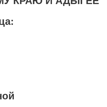
МУ КРАЮ И АДЫГЕЕ
ца:
ной