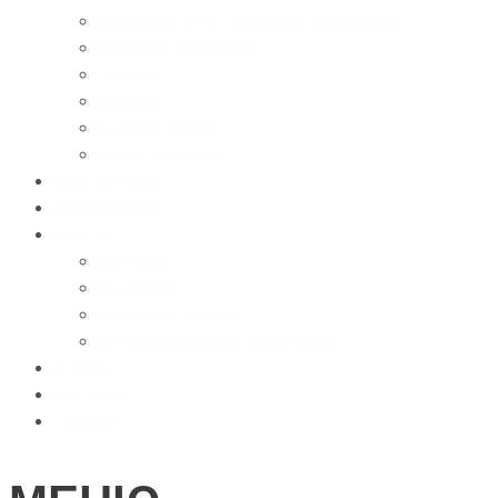
Памятники с 3D-эффектом из мрамора
Бетонные памятники
Оградки
Навесы
Столы и лавки
Вазы, лампады
Цветное фото
Наши работы
Услуги
Доставка
Установка
География работы
3D моделирование памятников
Статьи
Контакты
Отзывы