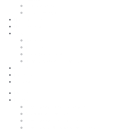
Столы и лавки
Вазы, лампады
Цветное фото
Наши работы
Услуги
Доставка
Установка
География работы
3D моделирование памятников
Статьи
Контакты
Отзывы
Главная
Каталог
Памятники из черного гранита
Мраморные памятники
Памятники из цветного гранита
Памятники с 3D-эффектом из гранита