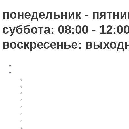
понедельник - пятниц
суббота: 08:00 - 12:0
воскресенье: выход
Главная
Каталог
Памятники из черного гранита
Мраморные памятники
Памятники из цветного гранита
Памятники с 3D-эффектом из гранита
Памятники с 3D-эффектом из мрамора
Бетонные памятники
Оградки
Навесы