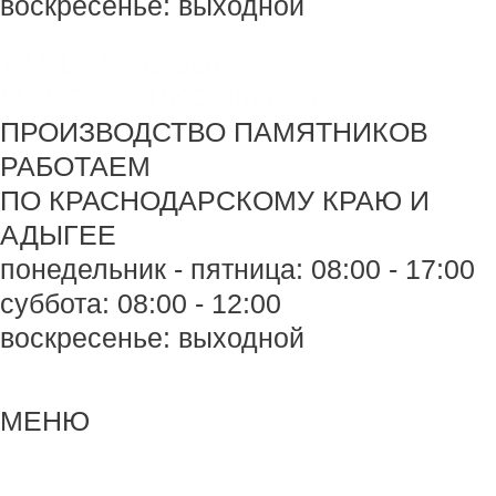
воскресенье: выходной
+7 918 44-55-026
Maik.24.04.1990@mail.ru
ПРОИЗВОДСТВО ПАМЯТНИКОВ
РАБОТАЕМ
ПО КРАСНОДАРСКОМУ КРАЮ И
АДЫГЕЕ
понедельник - пятница: 08:00 - 17:00
суббота: 08:00 - 12:00
воскресенье: выходной
Меню
Меню
МЕНЮ
Навигация
по
записям