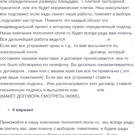
или определенные размеры площадки, с плиткой тротуарной,
гранитной, или это будет керамическая плитка. Наш консультант
все подскажет, если надо скинет наши работы, поможет в выборе
,подскажет как лучше. Помните что каждый объект это
индивидуальный проект, к которому нужен определенный подход.
Наша компания monument-stone.ru будет всегда рада вам помочь.
Вся дальнейшая работа ведется
по телефону
,
почте
, и
WhatsApp
.
Если вас все устраивает цены и т д., то вам высылается по
электронной почте
maik.24.04.1990@mail.ru
договор, который
cоставлен нашими юристами, в договоре прописывается все то
что было обговорено по телефону. Вы детально ознакамливаетесь
с договором , сами или с вашим юристам все ли правильно ( это
уже ваше пожелания). Если вас все устраивает ставите
электронную подпись . Или распечатываете этот договор, ставите
письменную подпись и высылаете нам
на почту
или
WhatsApp
.
(МАКЕТ ДОГОВОРА СМОТРЕТЬ НИЖЕ).
4 вариант
Приезжайте в нашу компанию monument-stone.ru, мы всегда рады
встретить вас, вам помочь с выбором памятника, и будем рады
вам угодить в вашем выборе и в ваших пожеланиях . У нас