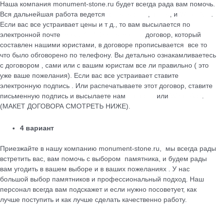
Наша компания monument-stone.ru будет всегда рада вам помочь.
Вся дальнейшая работа ведется
по телефону
,
почте
, и
WhatsApp
.
Если вас все устраивает цены и т д., то вам высылается по
электронной почте
maik.24.04.1990@mail.ru
договор, который
cоставлен нашими юристами, в договоре прописывается все то
что было обговорено по телефону. Вы детально ознакамливаетесь
с договором , сами или с вашим юристам все ли правильно ( это
уже ваше пожелания). Если вас все устраивает ставите
электронную подпись . Или распечатываете этот договор, ставите
письменную подпись и высылаете нам
на почту
или
WhatsApp
.
(МАКЕТ ДОГОВОРА СМОТРЕТЬ НИЖЕ).
4 вариант
Приезжайте в нашу компанию monument-stone.ru, мы всегда рады
встретить вас, вам помочь с выбором памятника, и будем рады
вам угодить в вашем выборе и в ваших пожеланиях . У нас
большой выбор памятников и профессиональный подход. Наш
персонал всегда вам подскажет и если нужно посоветует, как
лучше поступить и как лучше сделать качественно работу.