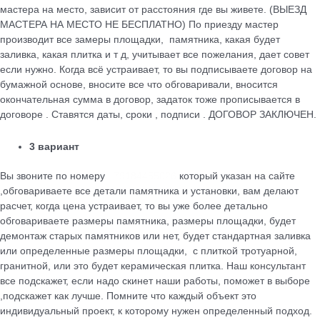
мастера на место, зависит от расстояния где вы живете. (ВЫЕЗД
МАСТЕРА НА МЕСТО НЕ БЕСПЛАТНО) По приезду мастер
производит все замеры площадки, памятника, какая будет
заливка, какая плитка и т д, учитывает все пожелания, дает совет
если нужно. Когда всё устраивает, то вы подписываете договор на
бумажной основе, вносите все что обговаривали, вносится
окончательная сумма в договор, задаток тоже прописывается в
договоре . Ставятся даты, сроки , подписи . ДОГОВОР ЗАКЛЮЧЕН.
3 вариант
Вы звоните по номеру
+79184455026
который указан на сайте
,обговариваете все детали памятника и установки, вам делают
расчет, когда цена устраивает, то вы уже более детально
обговариваете размеры памятника, размеры площадки, будет
демонтаж старых памятников или нет, будет стандартная заливка
или определенные размеры площадки, с плиткой тротуарной,
гранитной, или это будет керамическая плитка. Наш консультант
все подскажет, если надо скинет наши работы, поможет в выборе
,подскажет как лучше. Помните что каждый объект это
индивидуальный проект, к которому нужен определенный подход.