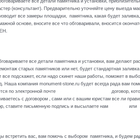
 обговариваете все детали памятника и установки, приблизитель
мастер (консультант). Предварительно уточняйте цену выезда ма
т все замеры площадки, памятника, какая будет заливка, как
умажной основе, вносите все что обговаривали, вносится оконча
ЕН.
бговариваете все детали памятника и установки, вам делают рас
емонтаж старых памятников или нет, будет стандартная заливк
т все подскажет, если надо скинет наши работы, поможет в выб
д. Наша компания monument-stone.ru будет всегда рада вам по
ется по электронной почте
maik.24.04.1990@mail.ru
договор, кот
иваетесь с договором , сами или с вашим юристам все ли прави
вор, ставите письменную подпись и высылаете нам
на почту
или
ы встретить вас, вам помочь с выбором памятника, и будем ра