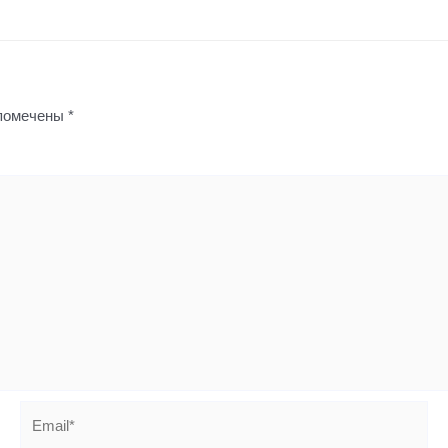
 помечены
*
Email*