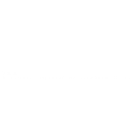
ы
Отзывы
Цветное фото
Наши работы
Услуги
Статьи
Контакты
Отзывы