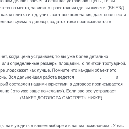
но вам делают расчет, и если вас устраивают цены, то вы
стера на место, зависит от расстояния где вы живете. (ВЫЕЗД
ая плитка и т д, учитывает все пожелания, дает совет если
тельная сумма в договор, задаток тоже прописывается в
чет, когда цена устраивает, то вы уже более детально
а или определенные размеры площадки, с плиткой тротуарной,
оре ,подскажет как лучше. Помните что каждый объект это
мочь. Вся дальнейшая работа ведется
по телефону
,
почте
, и
орый cоставлен нашими юристами, в договоре прописывается
льно ( это уже ваше пожелания). Если вас все устраивает
WhatsApp
. (МАКЕТ ДОГОВОРА СМОТРЕТЬ НИЖЕ).
ды вам угодить в вашем выборе и в ваших пожеланиях . У нас