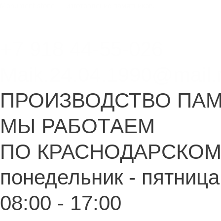
Перейти
Monument-stone — изготовление памятников.
к
содержимому
+7 918 44-55-026
Maik.24.04.1990@mail.
ПРОИЗВОДСТВО ПА
МЫ РАБОТАЕМ
ПО КРАСНОДАРСКОМ
понедельник - пятница
08:00 - 17:00