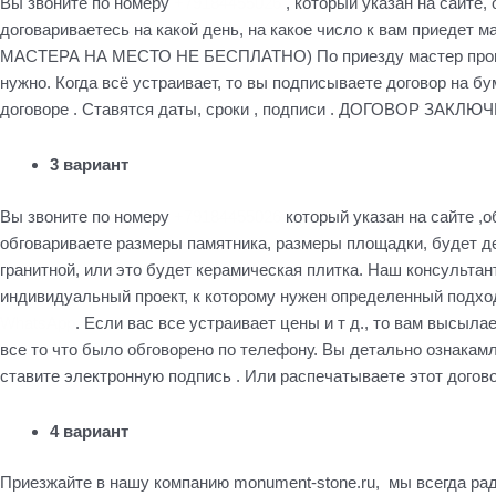
Вы звоните по номеру
+79184455026
, который указан на сайте,
договариваетесь на какой день, на какое число к вам приедет 
МАСТЕРА НА МЕСТО НЕ БЕСПЛАТНО) По приезду мастер производи
нужно. Когда всё устраивает, то вы подписываете договор на б
договоре . Ставятся даты, сроки , подписи . ДОГОВОР ЗАКЛЮЧ
3 вариант
Вы звоните по номеру
+79184455026
который указан на сайте ,о
обговариваете размеры памятника, размеры площадки, будет д
гранитной, или это будет керамическая плитка. Наш консультан
индивидуальный проект, к которому нужен определенный подхо
WhatsApp
. Если вас все устраивает цены и т д., то вам высыла
все то что было обговорено по телефону. Вы детально ознакамл
ставите электронную подпись . Или распечатываете этот дого
4 вариант
Приезжайте в нашу компанию monument-stone.ru, мы всегда рад