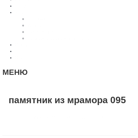
Наши работы
Услуги
Доставка
Установка
География работы
3D моделирование памятников
Статьи
Контакты
Отзывы
МЕНЮ
памятник из мрамора 095
Оставьте комментарий
/ От
admin
/
11.04.2023