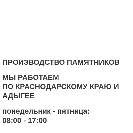
Перейти
Меню
Меню
Имя*
Email*
Сайт
Monument-stone — изготовление памятников.
к
содержимому
+7 918 44-55-026
Maik.24.04.1990@mail.ru
ПРОИЗВОДСТВО ПАМЯТНИКОВ
МЫ РАБОТАЕМ
ПО КРАСНОДАРСКОМУ КРАЮ И
АДЫГЕЕ
понедельник - пятница:
08:00 - 17:00