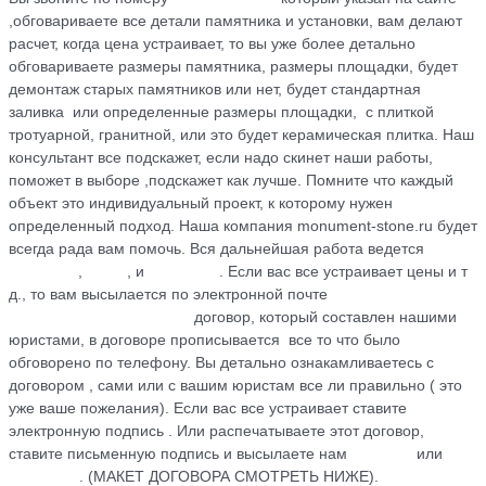
,обговариваете все детали памятника и установки, вам делают
расчет, когда цена устраивает, то вы уже более детально
обговариваете размеры памятника, размеры площадки, будет
демонтаж старых памятников или нет, будет стандартная
заливка или определенные размеры площадки, с плиткой
тротуарной, гранитной, или это будет керамическая плитка. Наш
консультант все подскажет, если надо скинет наши работы,
поможет в выборе ,подскажет как лучше. Помните что каждый
объект это индивидуальный проект, к которому нужен
определенный подход. Наша компания monument-stone.ru будет
всегда рада вам помочь. Вся дальнейшая работа ведется
по
телефону
,
почте
, и
WhatsApp
. Если вас все устраивает цены и т
д., то вам высылается по электронной почте
maik.24.04.1990@mail.ru
договор, который cоставлен нашими
юристами, в договоре прописывается все то что было
обговорено по телефону. Вы детально ознакамливаетесь с
договором , сами или с вашим юристам все ли правильно ( это
уже ваше пожелания). Если вас все устраивает ставите
электронную подпись . Или распечатываете этот договор,
ставите письменную подпись и высылаете нам
на почту
или
WhatsApp
. (МАКЕТ ДОГОВОРА СМОТРЕТЬ НИЖЕ).