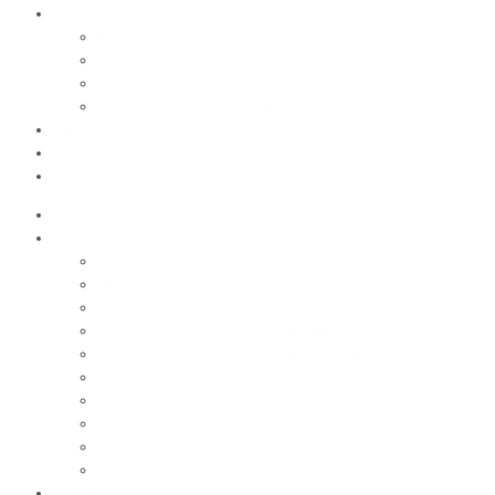
Услуги
Доставка
Установка
География работы
3D моделирование памятников
Статьи
Контакты
Отзывы
Главная
Каталог
Памятники из черного гранита
Мраморные памятники
Памятники из цветного гранита
Памятники с 3D-эффектом из гранита
Памятники с 3D-эффектом из мрамора
Бетонные памятники
Оградки
Навесы
Столы и лавки
Вазы, лампады
Цветное фото