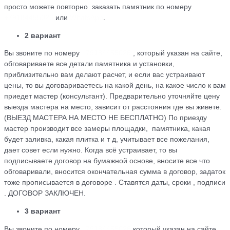
просто можете повторно заказать памятник по номеру
+79184455026
или
WhatsApp
.
2 вариант
Вы звоните по номеру
+79184455026
, который указан на сайте,
обговариваете все детали памятника и установки,
приблизительно вам делают расчет, и если вас устраивают
цены, то вы договариваетесь на какой день, на какое число к вам
приедет мастер (консультант). Предварительно уточняйте цену
выезда мастера на место, зависит от расстояния где вы живете.
(ВЫЕЗД МАСТЕРА НА МЕСТО НЕ БЕСПЛАТНО) По приезду
мастер производит все замеры площадки, памятника, какая
будет заливка, какая плитка и т д, учитывает все пожелания,
дает совет если нужно. Когда всё устраивает, то вы
подписываете договор на бумажной основе, вносите все что
обговаривали, вносится окончательная сумма в договор, задаток
тоже прописывается в договоре . Ставятся даты, сроки , подписи
. ДОГОВОР ЗАКЛЮЧЕН.
3 вариант
Вы звоните по номеру
+79184455026
который указан на сайте