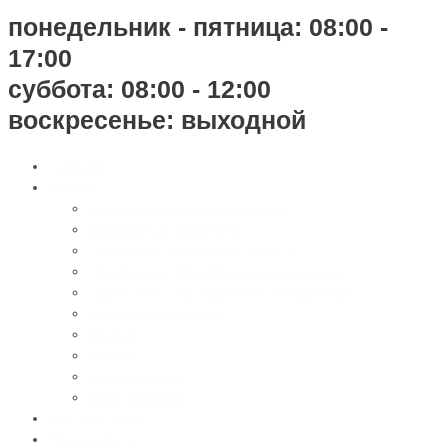
понедельник - пятница: 08:00 -
17:00
суббота: 08:00 - 12:00
воскресенье: выходной
Главная
Каталог
Памятники из черного гранита
Мраморные памятники
Памятники из цветного гранита
Памятники с 3D-эффектом из гранита
Памятники с 3D-эффектом из мрамора
Бетонные памятники
Оградки
Навесы
Столы и лавки
Вазы, лампады
Цветное фото
Наши работы