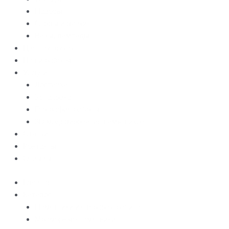
Навесы
Столы и лавки
Вазы, лампады
Цветное фото
Наши работы
Услуги
Доставка
Установка
География работы
3D моделирование памятников
Статьи
Контакты
Отзывы
Главная
Каталог
Памятники из черного гранита
Мраморные памятники