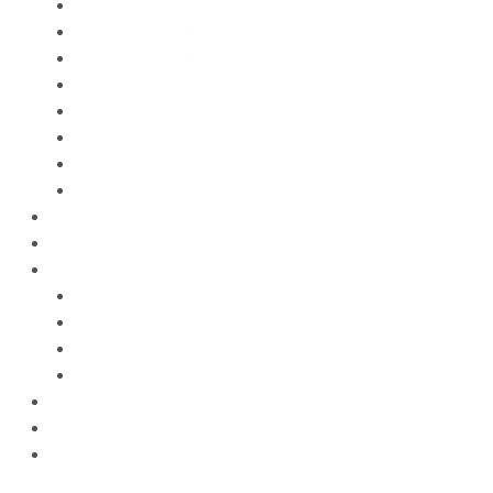
Памятники из цветного гранита
Памятники с 3D-эффектом из гранита
Памятники с 3D-эффектом из мрамора
Бетонные памятники
Оградки
Навесы
Столы и лавки
Вазы, лампады
Цветное фото
Наши работы
Услуги
Доставка
Установка
География работы
3D моделирование памятников
Статьи
Контакты
Отзывы