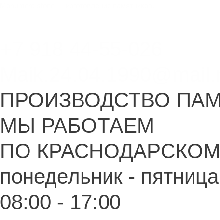
Перейти
Меню
Меню
Monument-stone — изготовление памятников.
к
содержимому
+7 918 44-55-026
Maik.24.04.1990@mail.
ПРОИЗВОДСТВО ПА
МЫ РАБОТАЕМ
ПО КРАСНОДАРСКОМ
понедельник - пятница
08:00 - 17:00