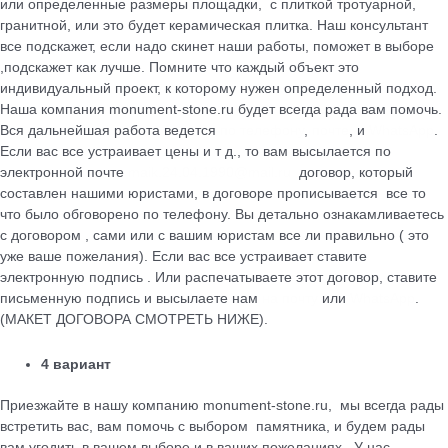
или определенные размеры площадки, с плиткой тротуарной,
гранитной, или это будет керамическая плитка. Наш консультант
все подскажет, если надо скинет наши работы, поможет в выборе
,подскажет как лучше. Помните что каждый объект это
индивидуальный проект, к которому нужен определенный подход.
Наша компания monument-stone.ru будет всегда рада вам помочь.
Вся дальнейшая работа ведется
по телефону
,
почте
, и
WhatsApp
.
Если вас все устраивает цены и т д., то вам высылается по
электронной почте
maik.24.04.1990@mail.ru
договор, который
cоставлен нашими юристами, в договоре прописывается все то
что было обговорено по телефону. Вы детально ознакамливаетесь
с договором , сами или с вашим юристам все ли правильно ( это
уже ваше пожелания). Если вас все устраивает ставите
электронную подпись . Или распечатываете этот договор, ставите
письменную подпись и высылаете нам
на почту
или
WhatsApp
.
(МАКЕТ ДОГОВОРА СМОТРЕТЬ НИЖЕ).
4 вариант
Приезжайте в нашу компанию monument-stone.ru, мы всегда рады
встретить вас, вам помочь с выбором памятника, и будем рады
вам угодить в вашем выборе и в ваших пожеланиях . У нас