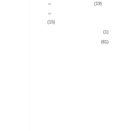
Мрамор 3 D эффект
(19)
Семейные памятники из мрамора
(15)
Мусульманские памятники
(1)
Православные памятники
(81)