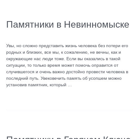
Памятники
в
Невинномыске
Памятники в Невинномыске
Оставьте комментарий
/
Без рубрики
/ От
admin
Увы, но сложно представить жизнь человека без потери его
родных и близких, все мы, к сожалению, не вечны, как и
окружающие нас люди тоже. Если вы оказались в такой
ситуации, то только время может помочь оправится от
случившегося и очень важно достойно провести человека в
последний путь. Увековечить память об усопшем можно
установив памятник, который …
Читать далее »
Памятники
в
Горячем