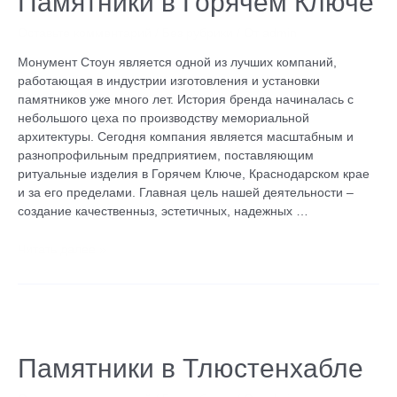
Памятники в Горячем Ключе
Ключе
Оставьте комментарий
/
Без рубрики
/ От
admin
Монумент Стоун является одной из лучших компаний,
работающая в индустрии изготовления и установки
памятников уже много лет. История бренда начиналась с
небольшого цеха по производству мемориальной
архитектуры. Сегодня компания является масштабным и
разнопрофильным предприятием, поставляющим
ритуальные изделия в Горячем Ключе, Краснодарском крае
и за его пределами. Главная цель нашей деятельности –
создание качественныз, эстетичных, надежных …
Читать далее »
Памятники
в
Тлюстенхабле
Памятники в Тлюстенхабле