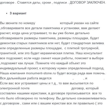
договоре . Ставятся даты, сроки , подписи . ДОГОВОР ЗАКЛЮЧЕН.
3 вариант
Вы звоните по номеру
+79184455026
который указан на сайте
,обговариваете все детали памятника и установки, вам делают
расчет, когда цена устраивает, то вы уже более детально
обговариваете размеры памятника, размеры площадки, будет
демонтаж старых памятников или нет, будет стандартная заливка
или определенные размеры площадки, с плиткой тротуарной,
гранитной, или это будет керамическая плитка. Наш консультант
все подскажет, если надо скинет наши работы, поможет в выборе
,подскажет как лучше. Помните что каждый объект это
индивидуальный проект, к которому нужен определенный подход.
Наша компания monument-stone.ru будет всегда рада вам помочь.
Вся дальнейшая работа ведется
по телефону
,
почте
, и
WhatsApp
.
Если вас все устраивает цены и т д., то вам высылается по
электронной почте
maik.24.04.1990@mail.ru
договор, который
cоставлен нашими юристами, в договоре прописывается все то
что было обговорено по телефону. Вы детально ознакамливаетесь
с договором , сами или с вашим юристам все ли правильно ( это