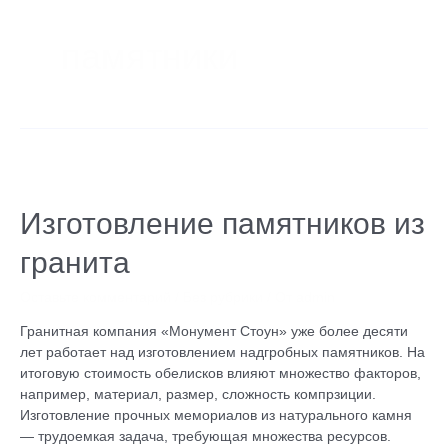
памятники
Изготовление
памятников
из
Изготовление памятников из
гранита
гранита
Оставьте комментарий
/
Без рубрики
/ От
admin
Гранитная компания «Монумент Стоун» уже более десяти
лет работает над изготовлением надгробных памятников. На
итоговую стоимость обелисков влияют множество факторов,
например, материал, размер, сложность компрзиции.
Изготовление прочных мемориалов из натурального камня
— трудоемкая задача, требующая множества ресурсов.