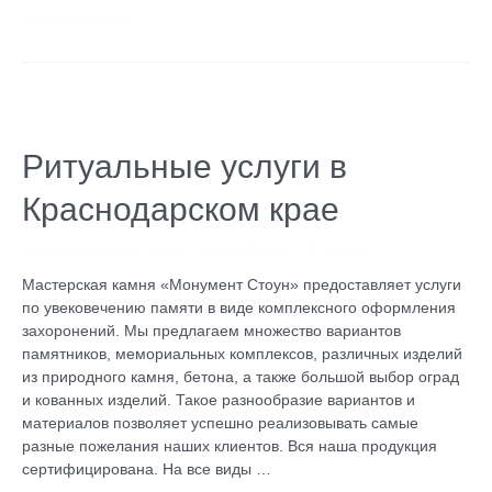
Читать далее »
Ритуальные
услуги
в
Ритуальные услуги в
Краснодарском
Краснодарском крае
крае
Оставьте комментарий
/
Без рубрики
/ От
admin
Мастерская камня «Монумент Стоун» предоставляет услуги
по увековечению памяти в виде комплексного оформления
захоронений. Мы предлагаем множество вариантов
памятников, мемориальных комплексов, различных изделий
из природного камня, бетона, а также большой выбор оград
и кованных изделий. Такое разнообразие вариантов и
материалов позволяет успешно реализовывать самые
разные пожелания наших клиентов. Вся наша продукция
сертифицирована. На все виды …