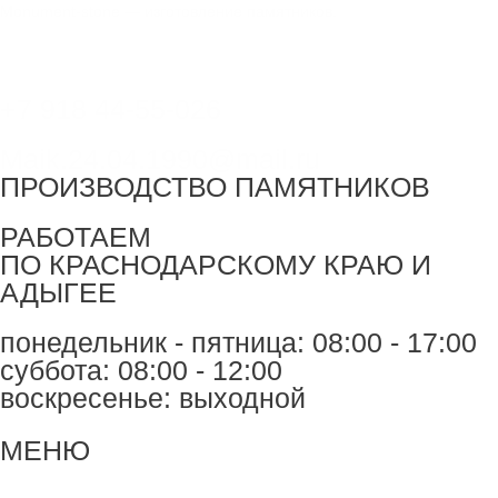
Перейти
Monument-stone — изготовление памятников.
к
содержимому
+7 918 44-55-026
Maik.24.04.1990@mail.ru
ПРОИЗВОДСТВО ПАМЯТНИКОВ
РАБОТАЕМ
ПО КРАСНОДАРСКОМУ КРАЮ И
АДЫГЕЕ
понедельник - пятница: 08:00 - 17:00
суббота: 08:00 - 12:00
воскресенье: выходной
Меню
МЕНЮ