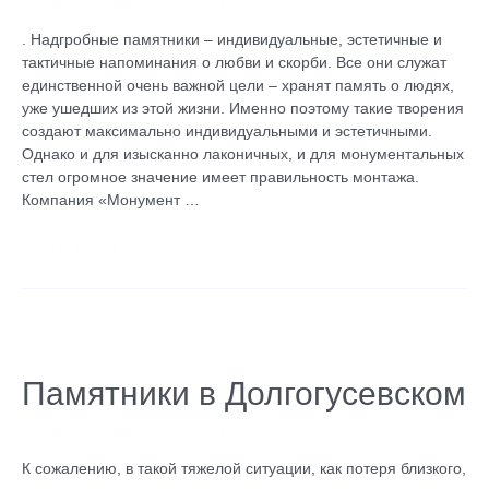
Оставьте комментарий
/
Без рубрики
/ От
admin
. Надгробные памятники – индивидуальные, эстетичные и
тактичные напоминания о любви и скорби. Все они служат
единственной очень важной цели – хранят память о людях,
уже ушедших из этой жизни. Именно поэтому такие творения
создают максимально индивидуальными и эстетичными.
Однако и для изысканно лаконичных, и для монументальных
стел огромное значение имеет правильность монтажа.
Компания «Монумент …
Читать далее »
Памятники
в
Долгогусевском
Памятники в Долгогусевском
Оставьте комментарий
/
Без рубрики
/ От
admin
К сожалению, в такой тяжелой ситуации, как потеря близкого,