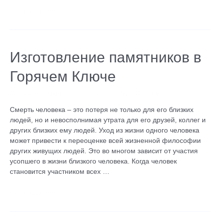
Читать далее »
Изготовление
Изготовление памятников в
памятников
Горячем Ключе
в
Горячем
Ключе
Оставьте комментарий
/
Без рубрики
/ От
admin
Смерть человека – это потеря не только для его близких
людей, но и невосполнимая утрата для его друзей, коллег и
других близких ему людей. Уход из жизни одного человека
может привести к переоценке всей жизненной философии
других живущих людей. Это во многом зависит от участия
усопшего в жизни близкого человека. Когда человек
становится участником всех …
Читать далее »