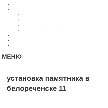
Наши работы
Услуги
Доставка
Установка
География работы
3D моделирование памятников
Статьи
Контакты
Отзывы
МЕНЮ
установка памятника в
белореченске 11
Оставьте комментарий
/ От
admin
/
10.05.2023