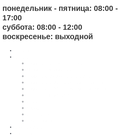
понедельник - пятница: 08:00 -
17:00
суббота: 08:00 - 12:00
воскресенье: выходной
Главная
Каталог
Памятники из черного гранита
Мраморные памятники
Памятники из цветного гранита
Памятники с 3D-эффектом из гранита
Памятники с 3D-эффектом из мрамора
Бетонные памятники
Оградки
Навесы
Столы и лавки
Вазы, лампады
Цветное фото
Наши работы