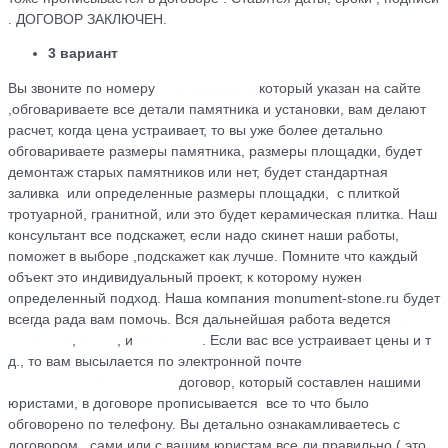
. ДОГОВОР ЗАКЛЮЧЕН.
3 вариант
Вы звоните по номеру
+79184455026
который указан на сайте
,обговариваете все детали памятника и установки, вам делают
расчет, когда цена устраивает, то вы уже более детально
обговариваете размеры памятника, размеры площадки, будет
демонтаж старых памятников или нет, будет стандартная
заливка или определенные размеры площадки, с плиткой
тротуарной, гранитной, или это будет керамическая плитка. Наш
консультант все подскажет, если надо скинет наши работы,
поможет в выборе ,подскажет как лучше. Помните что каждый
объект это индивидуальный проект, к которому нужен
определенный подход. Наша компания monument-stone.ru будет
всегда рада вам помочь. Вся дальнейшая работа ведется
по
телефону
,
почте
, и
WhatsApp
. Если вас все устраивает цены и т
д., то вам высылается по электронной почте
maik.24.04.1990@mail.ru
договор, который cоставлен нашими
юристами, в договоре прописывается все то что было
обговорено по телефону. Вы детально ознакамливаетесь с
договором , сами или с вашим юристам все ли правильно ( это