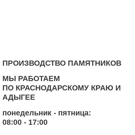
Перейти
Меню
Меню
Навигация
Имя*
Email*
Сайт
Monument-stone — изготовление памятников.
к
по
содержимому
записям
+7 918 44-55-026
Maik.24.04.1990@mail.ru
ПРОИЗВОДСТВО ПАМЯТНИКОВ
МЫ РАБОТАЕМ
ПО КРАСНОДАРСКОМУ КРАЮ И
АДЫГЕЕ
понедельник - пятница:
08:00 - 17:00