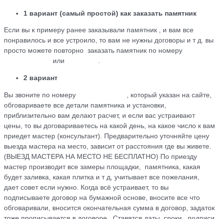
1 вариант (самый простой) как заказать памятник
Если вы к примеру ранее заказывали памятник , и вам все
понравилось и все устроило, то вам не нужны договоры и т д. вы
просто можете повторно заказать памятник по номеру
+79184455026
или
WhatsApp
.
2 вариант
Вы звоните по номеру
+79184455026
, который указан на сайте,
обговариваете все детали памятника и установки,
приблизительно вам делают расчет, и если вас устраивают
цены, то вы договариваетесь на какой день, на какое число к вам
приедет мастер (консультант). Предварительно уточняйте цену
выезда мастера на место, зависит от расстояния где вы живете.
(ВЫЕЗД МАСТЕРА НА МЕСТО НЕ БЕСПЛАТНО) По приезду
мастер производит все замеры площадки, памятника, какая
будет заливка, какая плитка и т д, учитывает все пожелания,
дает совет если нужно. Когда всё устраивает, то вы
подписываете договор на бумажной основе, вносите все что
обговаривали, вносится окончательная сумма в договор, задаток
тоже прописывается в договоре . Ставятся даты, сроки , подписи