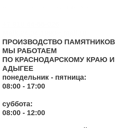
Перейти
Меню
Меню
Навигация
Monument-stone — изготовление памятников.
к
по
содержимому
записям
+7 918 44-55-026
Maik.24.04.1990@mail.ru
ПРОИЗВОДСТВО ПАМЯТНИКОВ
МЫ РАБОТАЕМ
ПО КРАСНОДАРСКОМУ КРАЮ И
АДЫГЕЕ
понедельник - пятница:
08:00 - 17:00
суббота:
08:00 - 12:00