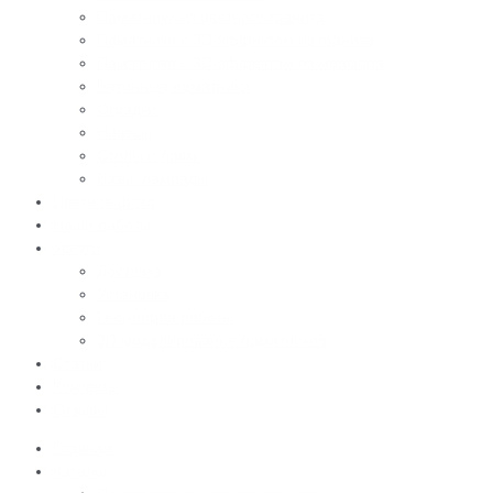
Памятники из цветного гранита
Памятники с 3D-эффектом из гранита
Памятники с 3D-эффектом из мрамора
Бетонные памятники
Оградки
Навесы
Столы и лавки
Вазы, лампады
Цветное фото
Наши работы
Услуги
Доставка
Установка
География работы
3D моделирование памятников
Статьи
Контакты
Отзывы
Главная
Каталог