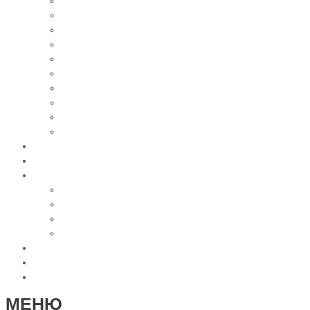
Памятники из черного гранита
Мраморные памятники
Памятники из цветного гранита
Памятники с 3D-эффектом из гранита
Памятники с 3D-эффектом из мрамора
Бетонные памятники
Оградки
Навесы
Столы и лавки
Вазы, лампады
Цветное фото
Наши работы
Услуги
Доставка
Установка
География работы
3D моделирование памятников
Статьи
Контакты
Отзывы
МЕНЮ