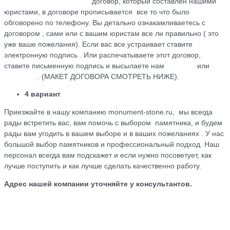
maik.24.04.1990@mail.ru
договор, который cоставлен нашими
юристами, в договоре прописывается все то что было
обговорено по телефону. Вы детально ознакамливаетесь с
договором , сами или с вашим юристам все ли правильно ( это
уже ваше пожелания). Если вас все устраивает ставите
электронную подпись . Или распечатываете этот договор,
ставите письменную подпись и высылаете нам
на почту
или
WhatsApp
. (МАКЕТ ДОГОВОРА СМОТРЕТЬ НИЖЕ).
4 вариант
Приезжайте в нашу компанию monument-stone.ru, мы всегда
рады встретить вас, вам помочь с выбором памятника, и будем
рады вам угодить в вашем выборе и в ваших пожеланиях . У нас
большой выбор памятников и профессиональный подход. Наш
персонал всегда вам подскажет и если нужно посоветует, как
лучше поступить и как лучше сделать качественно работу.
Адрес нашей компании уточняйте у консультантов.