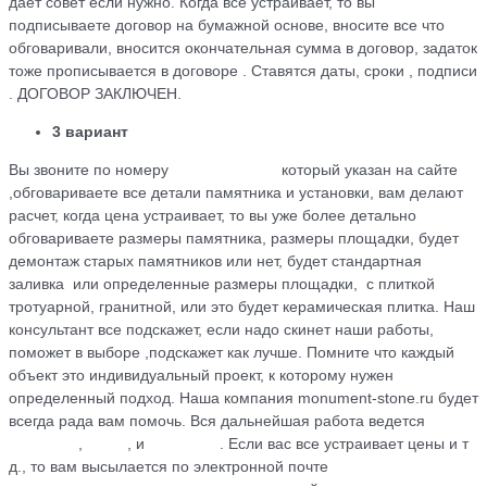
дает совет если нужно. Когда всё устраивает, то вы
подписываете договор на бумажной основе, вносите все что
обговаривали, вносится окончательная сумма в договор, задаток
тоже прописывается в договоре . Ставятся даты, сроки , подписи
. ДОГОВОР ЗАКЛЮЧЕН.
3 вариант
Вы звоните по номеру
+79184455026
который указан на сайте
,обговариваете все детали памятника и установки, вам делают
расчет, когда цена устраивает, то вы уже более детально
обговариваете размеры памятника, размеры площадки, будет
демонтаж старых памятников или нет, будет стандартная
заливка или определенные размеры площадки, с плиткой
тротуарной, гранитной, или это будет керамическая плитка. Наш
консультант все подскажет, если надо скинет наши работы,
поможет в выборе ,подскажет как лучше. Помните что каждый
объект это индивидуальный проект, к которому нужен
определенный подход. Наша компания monument-stone.ru будет
всегда рада вам помочь. Вся дальнейшая работа ведется
по
телефону
,
почте
, и
WhatsApp
. Если вас все устраивает цены и т
д., то вам высылается по электронной почте