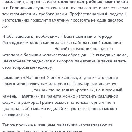
пожелания, а процесс
изготовление
надгробных памятников
в г. Геленджик
осуществляется в точном соответствии со всеми
технологическими требованиями. Профессиональный подход к
изготовлению позволит памятнику простоять не один десяток
лет.
Чтобы
заказать
, необходимый Вам
памятник в городе
Геленджик
можно воспользоваться сайтом нашей компании
https://monument-stone.ru
. На сайте компании находятся
каталоги с большим количеством образцов. Не выходя из дома,
Вы сможете определится с выбором памятника, а также задать
свои вопросы менеджеру.
Компания «Monument-Stone» использует для изготовления
памятников различные материалы. Популярным является
черный гранит
, так как это не только красивый, но и прочный
камень. Памятники из гранита можно изготовить различной
формы и размера. Гранит бывает не только черным, но и
цветным, с образцами изделий из цветного гранита можете
ознакомиться
здесь
.
Так же прочные и изящные памятники изготавливают из
мрамора. Цвет и форму можете выбрать
здесь
.