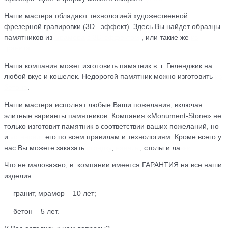
Наши мастера обладают технологией художественной
фрезерной гравировки (3D –эффект). Здесь Вы найдет образцы
памятников из
мрамора
с 3D-эффектом
, или такие же
из
гранита
.
Наша компания может изготовить памятник в г. Геленджик на
любой вкус и кошелек. Недорогой памятник можно изготовить
из
бетона
.
Наши мастера исполнят любые Ваши пожелания, включая
элитные варианты памятников. Компания «Monument-Stone» не
только изготовит памятник в соответствии ваших пожеланий, но
и
установит
его по всем правилам и технологиям. Кроме всего у
нас Вы можете заказать
оградку
,
навесы
, столы и ла
вки
.
Что не маловажно, в компании имеется ГАРАНТИЯ на все наши
изделия:
— гранит, мрамор – 10 лет;
— бетон – 5 лет.