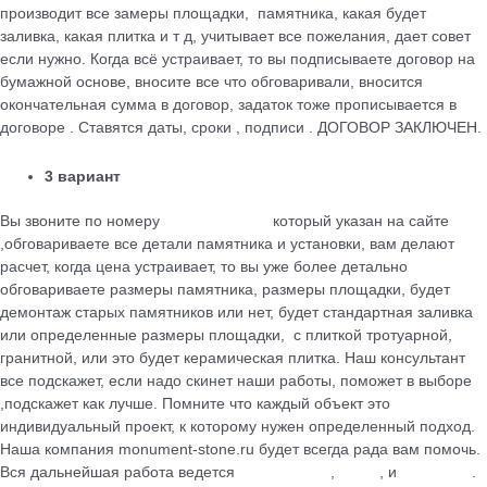
производит все замеры площадки, памятника, какая будет
заливка, какая плитка и т д, учитывает все пожелания, дает совет
если нужно. Когда всё устраивает, то вы подписываете договор на
бумажной основе, вносите все что обговаривали, вносится
окончательная сумма в договор, задаток тоже прописывается в
договоре . Ставятся даты, сроки , подписи . ДОГОВОР ЗАКЛЮЧЕН.
3 вариант
Вы звоните по номеру
+79184455026
который указан на сайте
,обговариваете все детали памятника и установки, вам делают
расчет, когда цена устраивает, то вы уже более детально
обговариваете размеры памятника, размеры площадки, будет
демонтаж старых памятников или нет, будет стандартная заливка
или определенные размеры площадки, с плиткой тротуарной,
гранитной, или это будет керамическая плитка. Наш консультант
все подскажет, если надо скинет наши работы, поможет в выборе
,подскажет как лучше. Помните что каждый объект это
индивидуальный проект, к которому нужен определенный подход.
Наша компания monument-stone.ru будет всегда рада вам помочь.
Вся дальнейшая работа ведется
по телефону
,
почте
, и
WhatsApp
.