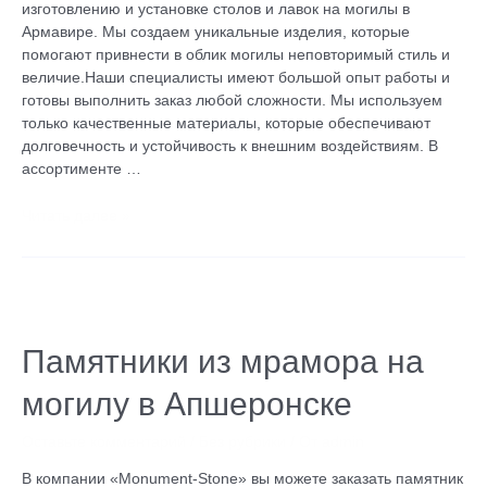
изготовлению и установке столов и лавок на могилы в
Армавире. Мы создаем уникальные изделия, которые
помогают привнести в облик могилы неповторимый стиль и
величие.Наши специалисты имеют большой опыт работы и
готовы выполнить заказ любой сложности. Мы используем
только качественные материалы, которые обеспечивают
долговечность и устойчивость к внешним воздействиям. В
ассортименте …
Читать далее »
Памятники
из
мрамора
Памятники из мрамора на
на
могилу в Апшеронске
могилу
в
Оставьте комментарий
/
Без рубрики
/ От
admin
Апшеронске
В компании «Monument-Stone» вы можете заказать памятник