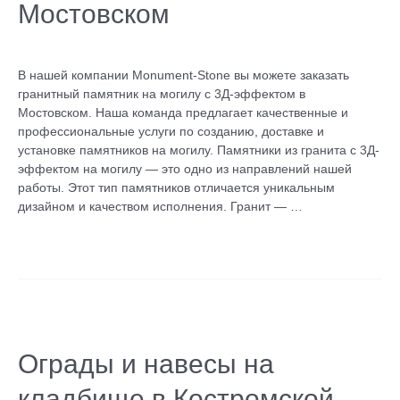
Мостовском
эффектом
в
Оставьте комментарий
/
Без рубрики
/ От
admin
Мостовском
В нашей компании Monument-Stone вы можете заказать
гранитный памятник на могилу с 3Д-эффектом в
Мостовском. Наша команда предлагает качественные и
профессиональные услуги по созданию, доставке и
установке памятников на могилу. Памятники из гранита с 3Д-
эффектом на могилу — это одно из направлений нашей
работы. Этот тип памятников отличается уникальным
дизайном и качеством исполнения. Гранит — …
Читать далее »
Ограды
и
навесы
Ограды и навесы на
на
кладбище в Костромской
кладбище