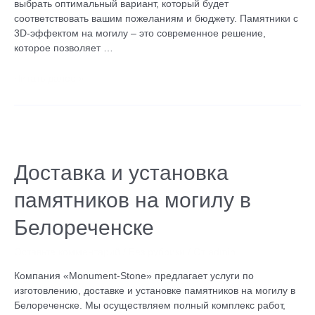
выбрать оптимальный вариант, который будет
соответствовать вашим пожеланиям и бюджету. Памятники с
3D-эффектом на могилу – это современное решение,
которое позволяет …
Читать далее »
Доставка
и
установка
Доставка и установка
памятников
памятников на могилу в
на
могилу
Белореченске
в
Белореченске
Оставьте комментарий
/
Без рубрики
/ От
admin
Компания «Monument-Stone» предлагает услуги по
изготовлению, доставке и установке памятников на могилу в
Белореченске. Мы осуществляем полный комплекс работ,