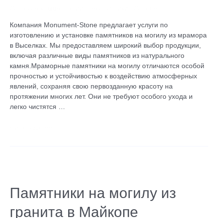
Оставьте комментарий
/
Без рубрики
/ От
admin
Компания Monument-Stone предлагает услуги по
изготовлению и установке памятников на могилу из мрамора
в Выселках. Мы предоставляем широкий выбор продукции,
включая различные виды памятников из натурального
камня.Мраморные памятники на могилу отличаются особой
прочностью и устойчивостью к воздействию атмосферных
явлений, сохраняя свою первозданную красоту на
протяжении многих лет. Они не требуют особого ухода и
легко чистятся …
Читать далее »
Памятники
на
могилу
Памятники на могилу из
из
гранита в Майкопе
гранита