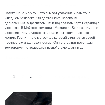
в
Оставьте комментарий
/
Без рубрики
/ От
admin
Майкопе
Памятник на могилу – это символ уважения и памяти о
ушедшем человеке. Он должен быть красивым,
долговечным, выразительным и передавать черты характера
усопшего. В Майкопе компания Monument-Stone занимается
изготовлением и установкой гранитных памятников на
могилу. Гранит – это материал, который отличается своей
прочностью и долговечностью. Он не страшит перепады
температур, не подвержен воздействию влаги и …
Читать далее »
1
2
…
33
Следующая страница
→