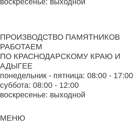
воскресенье: выходной
+7 918 44-55-026
Maik.24.04.1990@mail.ru
ПРОИЗВОДСТВО ПАМЯТНИКОВ
РАБОТАЕМ
ПО КРАСНОДАРСКОМУ КРАЮ И
АДЫГЕЕ
понедельник - пятница: 08:00 - 17:00
суббота: 08:00 - 12:00
воскресенье: выходной
Меню
Меню
МЕНЮ
Навигация
по
записям