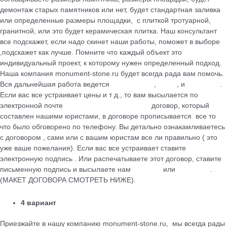
демонтаж старых памятников или нет, будет стандартная заливка
или определенные размеры площадки, с плиткой тротуарной,
гранитной, или это будет керамическая плитка. Наш консультант
все подскажет, если надо скинет наши работы, поможет в выборе
,подскажет как лучше. Помните что каждый объект это
индивидуальный проект, к которому нужен определенный подход.
Наша компания monument-stone.ru будет всегда рада вам помочь.
Вся дальнейшая работа ведется
по телефону
,
почте
, и
WhatsApp
.
Если вас все устраивает цены и т д., то вам высылается по
электронной почте
maik.24.04.1990@mail.ru
договор, который
cоставлен нашими юристами, в договоре прописывается все то
что было обговорено по телефону. Вы детально ознакамливаетесь
с договором , сами или с вашим юристам все ли правильно ( это
уже ваше пожелания). Если вас все устраивает ставите
электронную подпись . Или распечатываете этот договор, ставите
письменную подпись и высылаете нам
на почту
или
WhatsApp
.
(МАКЕТ ДОГОВОРА СМОТРЕТЬ НИЖЕ).
4 вариант
Приезжайте в нашу компанию monument-stone.ru, мы всегда рады