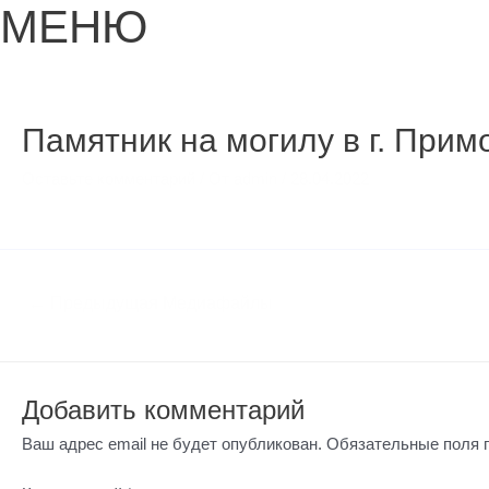
МЕНЮ
Навигация
по
записям
Памятник на могилу в г. Примо
Оставьте комментарий
/ От
admin
/
28.04.2022
←
Предыдущая Медиафайлы
Добавить комментарий
Ваш адрес email не будет опубликован.
Обязательные поля