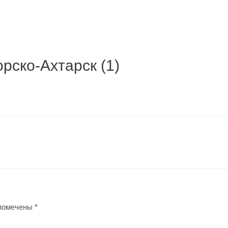
рско-Ахтарск (1)
 помечены
*