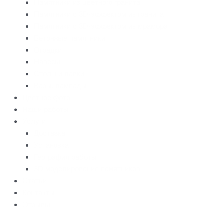
Памятники из цветного гранита
Памятники с 3D-эффектом из гранита
Памятники с 3D-эффектом из мрамора
Бетонные памятники
Оградки
Навесы
Столы и лавки
Вазы, лампады
Цветное фото
Наши работы
Услуги
Доставка
Установка
География работы
3D моделирование памятников
Статьи
Контакты
Отзывы