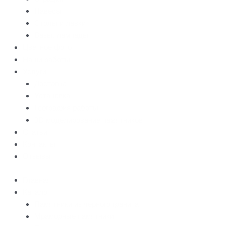
Навесы
Столы и лавки
Вазы, лампады
Цветное фото
Наши работы
Услуги
Доставка
Установка
География работы
3D моделирование памятников
Статьи
Контакты
Отзывы
Главная
Каталог
Памятники из черного гранита
Мраморные памятники