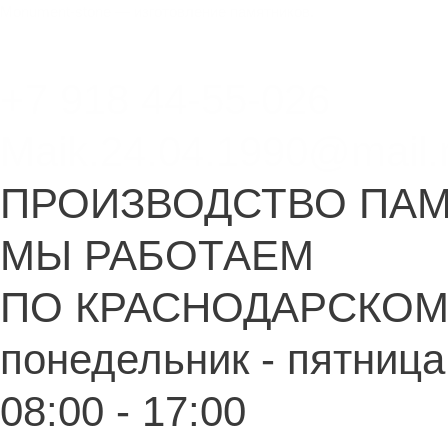
Перейти
Меню
Меню
Monument-stone — изготовление памятников.
к
содержимому
+7 918 44-55-026
Maik.24.04.1990@mail.
ПРОИЗВОДСТВО ПА
МЫ РАБОТАЕМ
ПО КРАСНОДАРСКОМ
понедельник - пятница
08:00 - 17:00