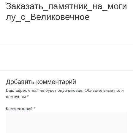
Заказать_памятник_на_моги
лу_с_Великовечное
Оставьте комментарий
/ От
admin
/
19.05.2023
←
Предыдущая Медиафайлы
Добавить комментарий
Ваш адрес email не будет опубликован.
Обязательные поля
помечены
*
Комментарий
*