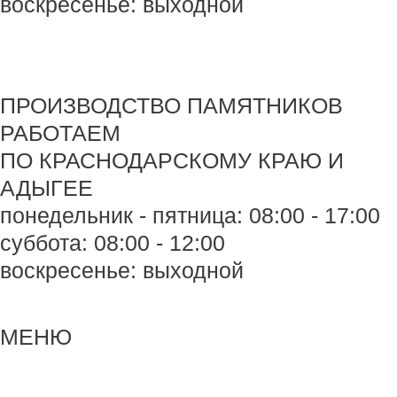
воскресенье: выходной
+7 918 44-55-026
Maik.24.04.1990@mail.ru
ПРОИЗВОДСТВО ПАМЯТНИКОВ
РАБОТАЕМ
ПО КРАСНОДАРСКОМУ КРАЮ И
АДЫГЕЕ
понедельник - пятница: 08:00 - 17:00
суббота: 08:00 - 12:00
воскресенье: выходной
Меню
Меню
МЕНЮ
Навигация
по
записям