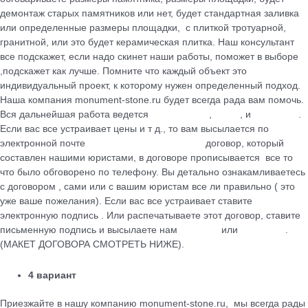
демонтаж старых памятников или нет, будет стандартная заливка
или определенные размеры площадки, с плиткой тротуарной,
гранитной, или это будет керамическая плитка. Наш консультант
все подскажет, если надо скинет наши работы, поможет в выборе
,подскажет как лучше. Помните что каждый объект это
индивидуальный проект, к которому нужен определенный подход.
Наша компания monument-stone.ru будет всегда рада вам помочь.
Вся дальнейшая работа ведется
по телефону
,
почте
, и
WhatsApp
.
Если вас все устраивает цены и т д., то вам высылается по
электронной почте
maik.24.04.1990@mail.ru
договор, который
cоставлен нашими юристами, в договоре прописывается все то
что было обговорено по телефону. Вы детально ознакамливаетесь
с договором , сами или с вашим юристам все ли правильно ( это
уже ваше пожелания). Если вас все устраивает ставите
электронную подпись . Или распечатываете этот договор, ставите
письменную подпись и высылаете нам
на почту
или
WhatsApp
.
(МАКЕТ ДОГОВОРА СМОТРЕТЬ НИЖЕ).
4 вариант
Приезжайте в нашу компанию monument-stone.ru, мы всегда рады