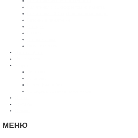
Памятники из цветного гранита
Памятники с 3D-эффектом из гранита
Памятники с 3D-эффектом из мрамора
Бетонные памятники
Оградки
Навесы
Столы и лавки
Вазы, лампады
Цветное фото
Наши работы
Услуги
Доставка
Установка
География работы
3D моделирование памятников
Статьи
Контакты
Отзывы
МЕНЮ