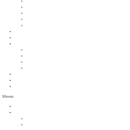
Бетонные памятники
Оградки
Навесы
Столы и лавки
Вазы, лампады
Цветное фото
Наши работы
Услуги
Доставка
Установка
География работы
3D моделирование памятников
Статьи
Контакты
Отзывы
Меню
Главная
Каталог
Памятники из черного гранита
Мраморные памятники