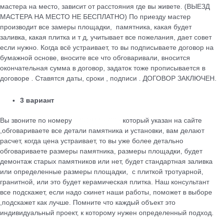
мастера на место, зависит от расстояния где вы живете. (ВЫЕЗД
МАСТЕРА НА МЕСТО НЕ БЕСПЛАТНО) По приезду мастер
производит все замеры площадки, памятника, какая будет
заливка, какая плитка и т д, учитывает все пожелания, дает совет
если нужно. Когда всё устраивает, то вы подписываете договор на
бумажной основе, вносите все что обговаривали, вносится
окончательная сумма в договор, задаток тоже прописывается в
договоре . Ставятся даты, сроки , подписи . ДОГОВОР ЗАКЛЮЧЕН.
3 вариант
Вы звоните по номеру
+79184455026
который указан на сайте
,обговариваете все детали памятника и установки, вам делают
расчет, когда цена устраивает, то вы уже более детально
обговариваете размеры памятника, размеры площадки, будет
демонтаж старых памятников или нет, будет стандартная заливка
или определенные размеры площадки, с плиткой тротуарной,
гранитной, или это будет керамическая плитка. Наш консультант
все подскажет, если надо скинет наши работы, поможет в выборе
,подскажет как лучше. Помните что каждый объект это
индивидуальный проект, к которому нужен определенный подход.