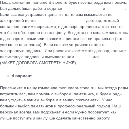
Наша компания monument-stone.ru будет всегда рада вам помочь.
Вся дальнейшая работа ведется
по телефону
,
почте
, и
WhatsApp
.
Если вас все устраивает цены и т д., то вам высылается по
электронной почте
maik.24.04.1990@mail.ru
договор, который
cоставлен нашими юристами, в договоре прописывается все то
что было обговорено по телефону. Вы детально ознакамливаетесь
с договором , сами или с вашим юристам все ли правильно ( это
уже ваше пожелания). Если вас все устраивает ставите
электронную подпись . Или распечатываете этот договор, ставите
письменную подпись и высылаете нам
на почту
или
WhatsApp
.
(МАКЕТ ДОГОВОРА СМОТРЕТЬ НИЖЕ).
4 вариант
Приезжайте в нашу компанию monument-stone.ru, мы всегда рады
встретить вас, вам помочь с выбором памятника, и будем рады
вам угодить в вашем выборе и в ваших пожеланиях . У нас
большой выбор памятников и профессиональный подход. Наш
персонал всегда вам подскажет и если нужно посоветует, как
лучше поступить и как лучше сделать качественно работу.