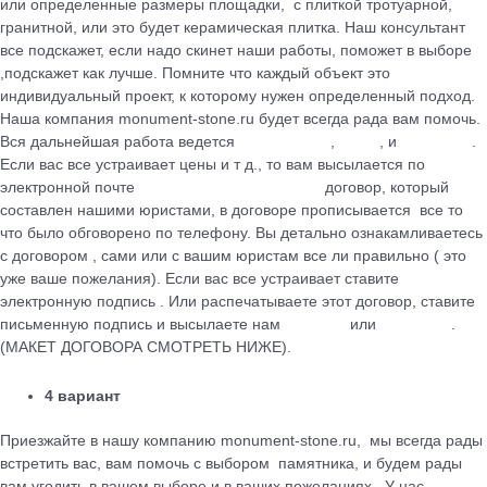
или определенные размеры площадки, с плиткой тротуарной,
гранитной, или это будет керамическая плитка. Наш консультант
все подскажет, если надо скинет наши работы, поможет в выборе
,подскажет как лучше. Помните что каждый объект это
индивидуальный проект, к которому нужен определенный подход.
Наша компания monument-stone.ru будет всегда рада вам помочь.
Вся дальнейшая работа ведется
по телефону
,
почте
, и
WhatsApp
.
Если вас все устраивает цены и т д., то вам высылается по
электронной почте
maik.24.04.1990@mail.ru
договор, который
cоставлен нашими юристами, в договоре прописывается все то
что было обговорено по телефону. Вы детально ознакамливаетесь
с договором , сами или с вашим юристам все ли правильно ( это
уже ваше пожелания). Если вас все устраивает ставите
электронную подпись . Или распечатываете этот договор, ставите
письменную подпись и высылаете нам
на почту
или
WhatsApp
.
(МАКЕТ ДОГОВОРА СМОТРЕТЬ НИЖЕ).
4 вариант
Приезжайте в нашу компанию monument-stone.ru, мы всегда рады
встретить вас, вам помочь с выбором памятника, и будем рады
вам угодить в вашем выборе и в ваших пожеланиях . У нас