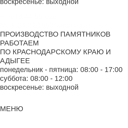
воскресенье: выходной
+7 918 44-55-026
Maik.24.04.1990@mail.ru
ПРОИЗВОДСТВО ПАМЯТНИКОВ
РАБОТАЕМ
ПО КРАСНОДАРСКОМУ КРАЮ И
АДЫГЕЕ
понедельник - пятница: 08:00 - 17:00
суббота: 08:00 - 12:00
воскресенье: выходной
Меню
Меню
МЕНЮ
Навигация
по
записям