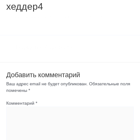
хеддер4
Оставьте комментарий
/ От
admin
/
02.03.2023
←
Предыдущая Медиафайлы
Добавить комментарий
Ваш адрес email не будет опубликован.
Обязательные поля
помечены
*
Комментарий
*