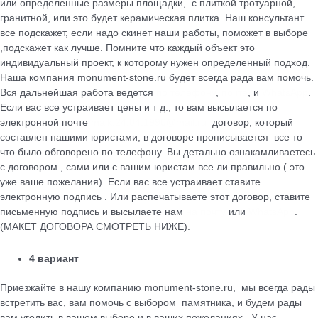
или определенные размеры площадки, с плиткой тротуарной,
гранитной, или это будет керамическая плитка. Наш консультант
все подскажет, если надо скинет наши работы, поможет в выборе
,подскажет как лучше. Помните что каждый объект это
индивидуальный проект, к которому нужен определенный подход.
Наша компания monument-stone.ru будет всегда рада вам помочь.
Вся дальнейшая работа ведется
по телефону
,
почте
, и
WhatsApp
.
Если вас все устраивает цены и т д., то вам высылается по
электронной почте
maik.24.04.1990@mail.ru
договор, который
cоставлен нашими юристами, в договоре прописывается все то
что было обговорено по телефону. Вы детально ознакамливаетесь
с договором , сами или с вашим юристам все ли правильно ( это
уже ваше пожелания). Если вас все устраивает ставите
электронную подпись . Или распечатываете этот договор, ставите
письменную подпись и высылаете нам
на почту
или
WhatsApp
.
(МАКЕТ ДОГОВОРА СМОТРЕТЬ НИЖЕ).
4 вариант
Приезжайте в нашу компанию monument-stone.ru, мы всегда рады
встретить вас, вам помочь с выбором памятника, и будем рады
вам угодить в вашем выборе и в ваших пожеланиях . У нас