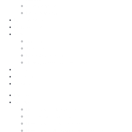
Столы и лавки
Вазы, лампады
Цветное фото
Наши работы
Услуги
Доставка
Установка
География работы
3D моделирование памятников
Статьи
Контакты
Отзывы
Главная
Каталог
Памятники из черного гранита
Мраморные памятники
Памятники из цветного гранита
Памятники с 3D-эффектом из гранита