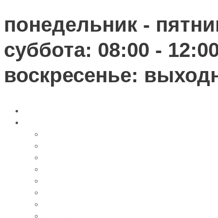
понедельник - пятниц
суббота: 08:00 - 12:0
воскресенье: выход
Главная
Каталог
Памятники из черного гранита
Мраморные памятники
Памятники из цветного гранита
Памятники с 3D-эффектом из гранита
Памятники с 3D-эффектом из мрамора
Бетонные памятники
Оградки
Навесы