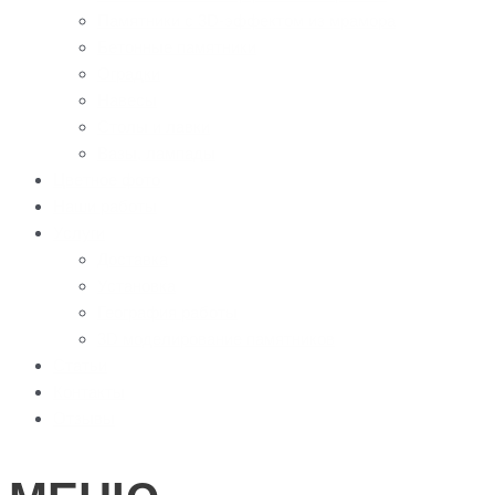
Памятники с 3D-эффектом из мрамора
Бетонные памятники
Оградки
Навесы
Столы и лавки
Вазы, лампады
Цветное фото
Наши работы
Услуги
Доставка
Установка
География работы
3D моделирование памятников
Статьи
Контакты
Отзывы