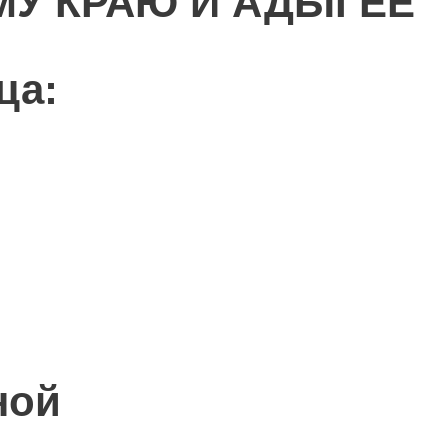
МУ КРАЮ И АДЫГЕЕ
ца:
ной