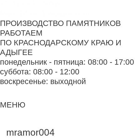
+7 918 44-55-026
Maik.24.04.1990@mail.ru
ПРОИЗВОДСТВО ПАМЯТНИКОВ
РАБОТАЕМ
ПО КРАСНОДАРСКОМУ КРАЮ И
АДЫГЕЕ
понедельник - пятница: 08:00 - 17:00
суббота: 08:00 - 12:00
воскресенье: выходной
Меню
Меню
МЕНЮ
Навигация
по
записям
mramor004