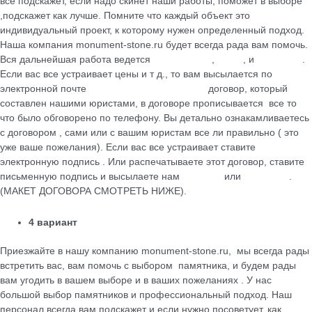
все подскажет, если надо скинет наши работы, поможет в выборе
,подскажет как лучше. Помните что каждый объект это
индивидуальный проект, к которому нужен определенный подход.
Наша компания monument-stone.ru будет всегда рада вам помочь.
Вся дальнейшая работа ведется
по телефону
,
почте
, и
WhatsApp
.
Если вас все устраивает цены и т д., то вам высылается по
электронной почте
maik.24.04.1990@mail.ru
договор, который
cоставлен нашими юристами, в договоре прописывается все то
что было обговорено по телефону. Вы детально ознакамливаетесь
с договором , сами или с вашим юристам все ли правильно ( это
уже ваше пожелания). Если вас все устраивает ставите
электронную подпись . Или распечатываете этот договор, ставите
письменную подпись и высылаете нам
на почту
или
WhatsApp
.
(МАКЕТ ДОГОВОРА СМОТРЕТЬ НИЖЕ).
4 вариант
Приезжайте в нашу компанию monument-stone.ru, мы всегда рады
встретить вас, вам помочь с выбором памятника, и будем рады
вам угодить в вашем выборе и в ваших пожеланиях . У нас
большой выбор памятников и профессиональный подход. Наш
персонал всегда вам подскажет и если нужно посоветует, как