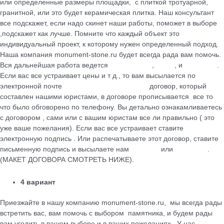
или определенные размеры площадки, с плиткой тротуарной,
гранитной, или это будет керамическая плитка. Наш консультант
все подскажет, если надо скинет наши работы, поможет в выборе
,подскажет как лучше. Помните что каждый объект это
индивидуальный проект, к которому нужен определенный подход.
Наша компания monument-stone.ru будет всегда рада вам помочь.
Вся дальнейшая работа ведется
по телефону
,
почте
, и
WhatsApp
.
Если вас все устраивает цены и т д., то вам высылается по
электронной почте
maik.24.04.1990@mail.ru
договор, который
cоставлен нашими юристами, в договоре прописывается все то
что было обговорено по телефону. Вы детально ознакамливаетесь
с договором , сами или с вашим юристам все ли правильно ( это
уже ваше пожелания). Если вас все устраивает ставите
электронную подпись . Или распечатываете этот договор, ставите
письменную подпись и высылаете нам
на почту
или
WhatsApp
.
(МАКЕТ ДОГОВОРА СМОТРЕТЬ НИЖЕ).
4 вариант
Приезжайте в нашу компанию monument-stone.ru, мы всегда рады
встретить вас, вам помочь с выбором памятника, и будем рады
вам угодить в вашем выборе и в ваших пожеланиях . У нас