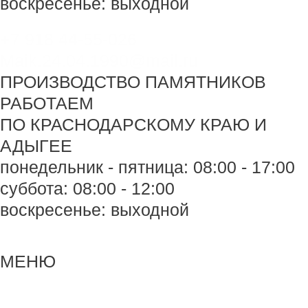
воскресенье: выходной
+7 918 44-55-026
Maik.24.04.1990@mail.ru
ПРОИЗВОДСТВО ПАМЯТНИКОВ
РАБОТАЕМ
ПО КРАСНОДАРСКОМУ КРАЮ И
АДЫГЕЕ
понедельник - пятница: 08:00 - 17:00
суббота: 08:00 - 12:00
воскресенье: выходной
Меню
Меню
МЕНЮ
Навигация
по
записям