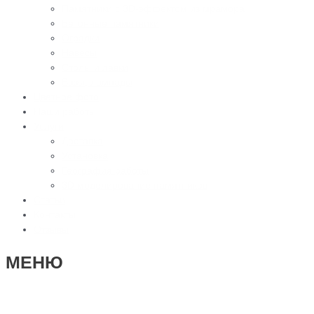
Памятники с 3D-эффектом из мрамора
Бетонные памятники
Оградки
Навесы
Столы и лавки
Вазы, лампады
Цветное фото
Наши работы
Услуги
Доставка
Установка
География работы
3D моделирование памятников
Статьи
Контакты
Отзывы
МЕНЮ