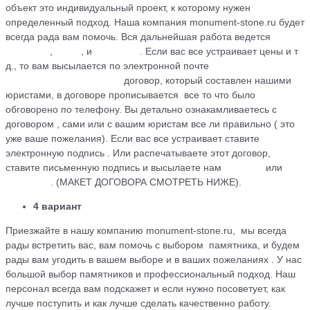
объект это индивидуальный проект, к которому нужен
определенный подход. Наша компания monument-stone.ru будет
всегда рада вам помочь. Вся дальнейшая работа ведется
по
телефону
,
почте
, и
WhatsApp
. Если вас все устраивает цены и т
д., то вам высылается по электронной почте
maik.24.04.1990@mail.ru
договор, который cоставлен нашими
юристами, в договоре прописывается все то что было
обговорено по телефону. Вы детально ознакамливаетесь с
договором , сами или с вашим юристам все ли правильно ( это
уже ваше пожелания). Если вас все устраивает ставите
электронную подпись . Или распечатываете этот договор,
ставите письменную подпись и высылаете нам
на почту
или
WhatsApp
. (МАКЕТ ДОГОВОРА СМОТРЕТЬ НИЖЕ).
4 вариант
Приезжайте в нашу компанию monument-stone.ru, мы всегда
рады встретить вас, вам помочь с выбором памятника, и будем
рады вам угодить в вашем выборе и в ваших пожеланиях . У нас
большой выбор памятников и профессиональный подход. Наш
персонал всегда вам подскажет и если нужно посоветует, как
лучше поступить и как лучше сделать качественно работу.