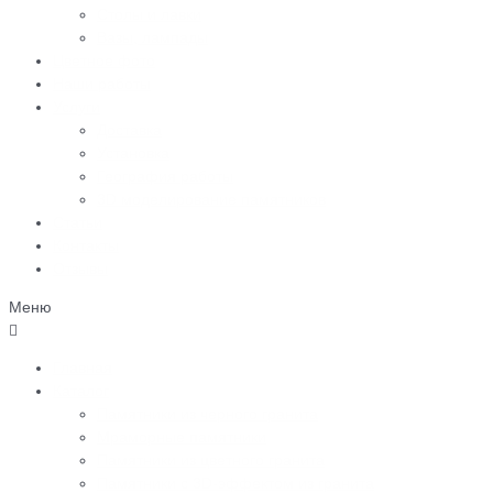
Столы и лавки
Вазы, лампады
Цветное фото
Наши работы
Услуги
Доставка
Установка
География работы
3D моделирование памятников
Статьи
Контакты
Отзывы
Меню
Главная
Каталог
Памятники из черного гранита
Мраморные памятники
Памятники из цветного гранита
Памятники с 3D-эффектом из гранита