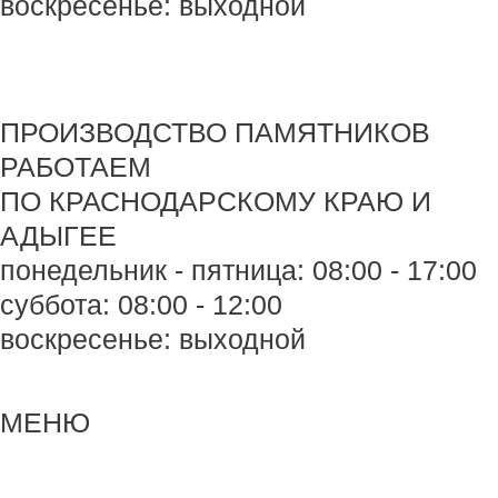
воскресенье: выходной
+7 918 44-55-026
Maik.24.04.1990@mail.ru
ПРОИЗВОДСТВО ПАМЯТНИКОВ
РАБОТАЕМ
ПО КРАСНОДАРСКОМУ КРАЮ И
АДЫГЕЕ
понедельник - пятница: 08:00 - 17:00
суббота: 08:00 - 12:00
воскресенье: выходной
Меню
Меню
МЕНЮ
Навигация
по
записям