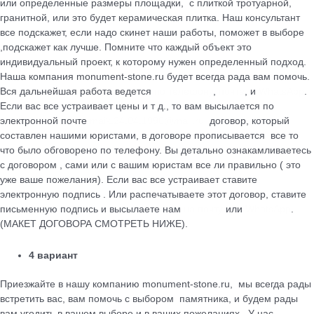
или определенные размеры площадки, с плиткой тротуарной,
гранитной, или это будет керамическая плитка. Наш консультант
все подскажет, если надо скинет наши работы, поможет в выборе
,подскажет как лучше. Помните что каждый объект это
индивидуальный проект, к которому нужен определенный подход.
Наша компания monument-stone.ru будет всегда рада вам помочь.
Вся дальнейшая работа ведется
по телефону
,
почте
, и
WhatsApp
.
Если вас все устраивает цены и т д., то вам высылается по
электронной почте
maik.24.04.1990@mail.ru
договор, который
cоставлен нашими юристами, в договоре прописывается все то
что было обговорено по телефону. Вы детально ознакамливаетесь
с договором , сами или с вашим юристам все ли правильно ( это
уже ваше пожелания). Если вас все устраивает ставите
электронную подпись . Или распечатываете этот договор, ставите
письменную подпись и высылаете нам
на почту
или
WhatsApp
.
(МАКЕТ ДОГОВОРА СМОТРЕТЬ НИЖЕ).
4 вариант
Приезжайте в нашу компанию monument-stone.ru, мы всегда рады
встретить вас, вам помочь с выбором памятника, и будем рады
вам угодить в вашем выборе и в ваших пожеланиях . У нас