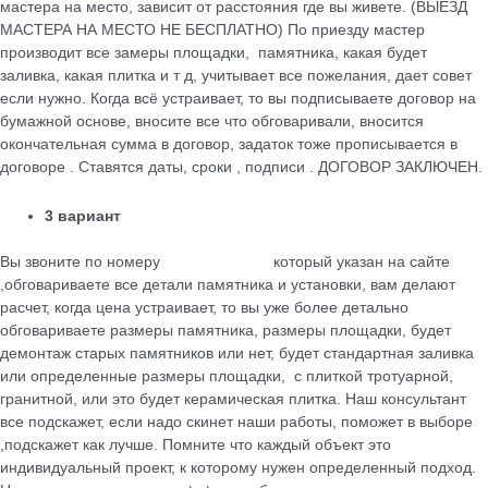
мастера на место, зависит от расстояния где вы живете. (ВЫЕЗД
МАСТЕРА НА МЕСТО НЕ БЕСПЛАТНО) По приезду мастер
производит все замеры площадки, памятника, какая будет
заливка, какая плитка и т д, учитывает все пожелания, дает совет
если нужно. Когда всё устраивает, то вы подписываете договор на
бумажной основе, вносите все что обговаривали, вносится
окончательная сумма в договор, задаток тоже прописывается в
договоре . Ставятся даты, сроки , подписи . ДОГОВОР ЗАКЛЮЧЕН.
3 вариант
Вы звоните по номеру
+79184455026
который указан на сайте
,обговариваете все детали памятника и установки, вам делают
расчет, когда цена устраивает, то вы уже более детально
обговариваете размеры памятника, размеры площадки, будет
демонтаж старых памятников или нет, будет стандартная заливка
или определенные размеры площадки, с плиткой тротуарной,
гранитной, или это будет керамическая плитка. Наш консультант
все подскажет, если надо скинет наши работы, поможет в выборе
,подскажет как лучше. Помните что каждый объект это
индивидуальный проект, к которому нужен определенный подход.