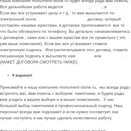
Наша компания monument-stone.ru будет всегда рада вам помочь.
Вся дальнейшая работа ведется
по телефону
,
почте
, и
WhatsApp
.
Если вас все устраивает цены и т д., то вам высылается по
электронной почте
maik.24.04.1990@mail.ru
договор, который
cоставлен нашими юристами, в договоре прописывается все то
что было обговорено по телефону. Вы детально ознакамливаетесь
с договором , сами или с вашим юристам все ли правильно ( это
уже ваше пожелания). Если вас все устраивает ставите
электронную подпись . Или распечатываете этот договор, ставите
письменную подпись и высылаете нам
на почту
или
WhatsApp
.
(МАКЕТ ДОГОВОРА СМОТРЕТЬ НИЖЕ).
4 вариант
Приезжайте в нашу компанию monument-stone.ru, мы всегда рады
встретить вас, вам помочь с выбором памятника, и будем рады
вам угодить в вашем выборе и в ваших пожеланиях . У нас
большой выбор памятников и профессиональный подход. Наш
персонал всегда вам подскажет и если нужно посоветует, как
лучше поступить и как лучше сделать качественно работу.