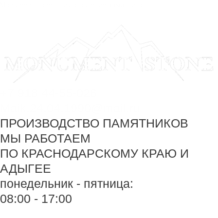
Перейти
Monument-stone — изготовление памятников.
к
содержимому
+7 918 44-55-026
Maik.24.04.1990@mail.ru
ПРОИЗВОДСТВО ПАМЯТНИКОВ
МЫ РАБОТАЕМ
ПО КРАСНОДАРСКОМУ КРАЮ И
АДЫГЕЕ
понедельник - пятница:
08:00 - 17:00