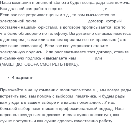
Наша компания monument-stone.ru будет всегда рада вам помочь.
Вся дальнейшая работа ведется
по телефону
,
почте
, и
WhatsApp
.
Если вас все устраивает цены и т д., то вам высылается по
электронной почте
maik.24.04.1990@mail.ru
договор, который
cоставлен нашими юристами, в договоре прописывается все то
что было обговорено по телефону. Вы детально ознакамливаетесь
с договором , сами или с вашим юристам все ли правильно ( это
уже ваше пожелания). Если вас все устраивает ставите
электронную подпись . Или распечатываете этот договор, ставите
письменную подпись и высылаете нам
на почту
или
WhatsApp
.
(МАКЕТ ДОГОВОРА СМОТРЕТЬ НИЖЕ).
4 вариант
Приезжайте в нашу компанию monument-stone.ru, мы всегда рады
встретить вас, вам помочь с выбором памятника, и будем рады
вам угодить в вашем выборе и в ваших пожеланиях . У нас
большой выбор памятников и профессиональный подход. Наш
персонал всегда вам подскажет и если нужно посоветует, как
лучше поступить и как лучше сделать качественно работу.