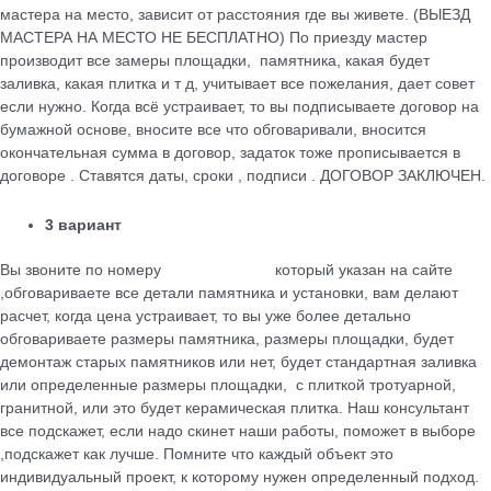
мастера на место, зависит от расстояния где вы живете. (ВЫЕЗД
МАСТЕРА НА МЕСТО НЕ БЕСПЛАТНО) По приезду мастер
производит все замеры площадки, памятника, какая будет
заливка, какая плитка и т д, учитывает все пожелания, дает совет
если нужно. Когда всё устраивает, то вы подписываете договор на
бумажной основе, вносите все что обговаривали, вносится
окончательная сумма в договор, задаток тоже прописывается в
договоре . Ставятся даты, сроки , подписи . ДОГОВОР ЗАКЛЮЧЕН.
3 вариант
Вы звоните по номеру
+79184455026
который указан на сайте
,обговариваете все детали памятника и установки, вам делают
расчет, когда цена устраивает, то вы уже более детально
обговариваете размеры памятника, размеры площадки, будет
демонтаж старых памятников или нет, будет стандартная заливка
или определенные размеры площадки, с плиткой тротуарной,
гранитной, или это будет керамическая плитка. Наш консультант
все подскажет, если надо скинет наши работы, поможет в выборе
,подскажет как лучше. Помните что каждый объект это
индивидуальный проект, к которому нужен определенный подход.