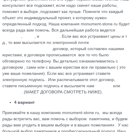
консультант все подскажет, если надо скинет наши работы,
поможет в выборе ,подскажет как лучше. Помните что каждый
объект это индивидуальный проект, к которому нужен
определенный подход. Наша компания monument-stone.ru будет
всегда рада вам помочь. Вся дальнейшая работа ведется
по
телефону
,
почте
, и
WhatsApp
. Если вас все устраивает цены и т
д., то вам высылается по электронной почте
maik.24.04.1990@mail.ru
договор, который cоставлен нашими
юристами, в договоре прописывается все то что было
обговорено по телефону. Вы детально ознакамливаетесь с
договором , сами или с вашим юристам все ли правильно ( это
уже ваше пожелания). Если вас все устраивает ставите
электронную подпись . Или распечатываете этот договор,
ставите письменную подпись и высылаете нам
на почту
или
WhatsApp
. (МАКЕТ ДОГОВОРА СМОТРЕТЬ НИЖЕ).
4 вариант
Приезжайте в нашу компанию monument-stone.ru, мы всегда
рады встретить вас, вам помочь с выбором памятника, и будем
рады вам угодить в вашем выборе и в ваших пожеланиях . У нас
большой выбор памятников и профессиональный подход. Наш