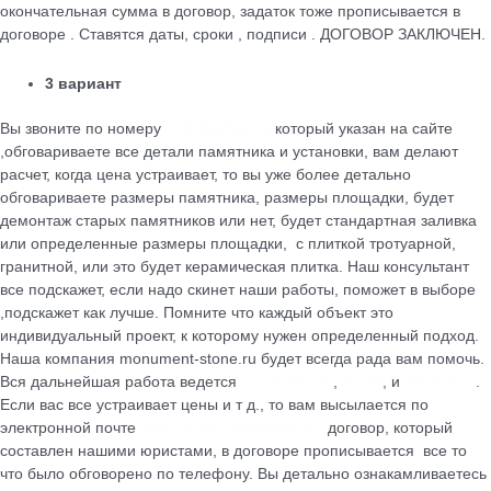
окончательная сумма в договор, задаток тоже прописывается в
договоре . Ставятся даты, сроки , подписи . ДОГОВОР ЗАКЛЮЧЕН.
3 вариант
Вы звоните по номеру
+79184455026
который указан на сайте
,обговариваете все детали памятника и установки, вам делают
расчет, когда цена устраивает, то вы уже более детально
обговариваете размеры памятника, размеры площадки, будет
демонтаж старых памятников или нет, будет стандартная заливка
или определенные размеры площадки, с плиткой тротуарной,
гранитной, или это будет керамическая плитка. Наш консультант
все подскажет, если надо скинет наши работы, поможет в выборе
,подскажет как лучше. Помните что каждый объект это
индивидуальный проект, к которому нужен определенный подход.
Наша компания monument-stone.ru будет всегда рада вам помочь.
Вся дальнейшая работа ведется
по телефону
,
почте
, и
WhatsApp
.
Если вас все устраивает цены и т д., то вам высылается по
электронной почте
maik.24.04.1990@mail.ru
договор, который
cоставлен нашими юристами, в договоре прописывается все то
что было обговорено по телефону. Вы детально ознакамливаетесь