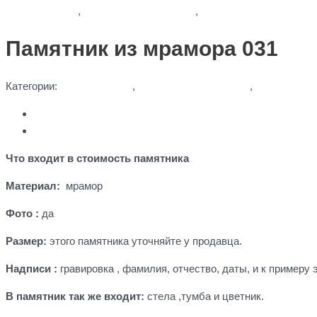
Все памятники
,
Мраморные памятники
,
Православные памятни
Памятник из мрамора 031
Категории:
Все памятники
,
Мраморные памятники
,
Православн
Описание
Отзывы (0)
Что входит в стоимость памятника
Материал:
мрамор
Фото :
да
Размер:
этого памятника уточняйте у продавца.
Надписи :
гравировка , фамилия, отчество, даты, и к примеру
В памятник так же входит:
стела ,тумба и цветник.