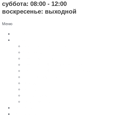
суббота: 08:00 - 12:00
воскресенье: выходной
Меню
Главная
Каталог
Памятники из черного гранита
Мраморные памятники
Памятники из цветного гранита
Памятники с 3D-эффектом из гранита
Памятники с 3D-эффектом из мрамора
Бетонные памятники
Оградки
Навесы
Столы и лавки
Вазы, лампады
Цветное фото
Наши работы