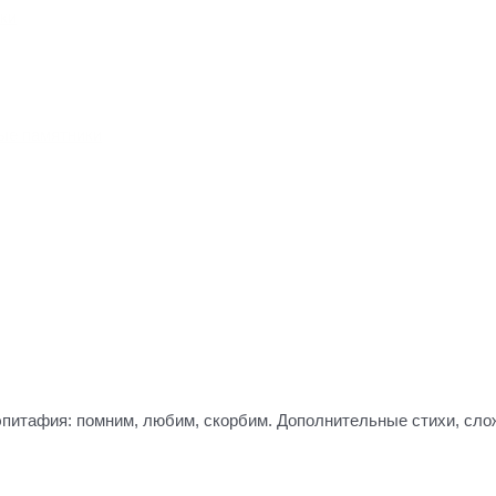
ки
ые памятники
 эпитафия: помним, любим, скорбим. Дополнительные стихи, сло