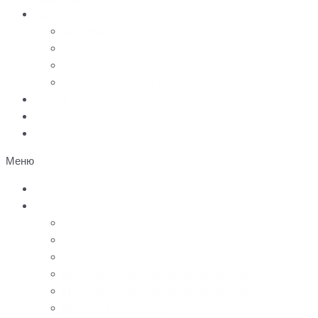
Услуги
Доставка
Установка
География работы
3D моделирование памятников
Статьи
Контакты
Отзывы
Меню
Главная
Каталог
Памятники из черного гранита
Мраморные памятники
Памятники из цветного гранита
Памятники с 3D-эффектом из гранита
Памятники с 3D-эффектом из мрамора
Бетонные памятники