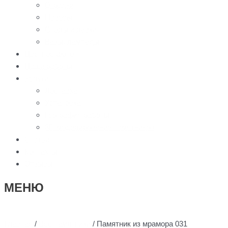
Оградки
Навесы
Столы и лавки
Вазы, лампады
Цветное фото
Наши работы
Услуги
Доставка
Установка
География работы
3D моделирование памятников
Статьи
Контакты
Отзывы
МЕНЮ
Главная
/
Все памятники
/ Памятник из мрамора 031