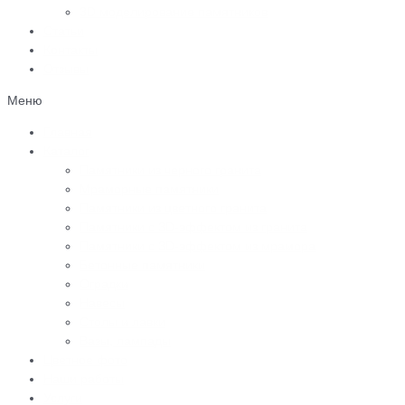
3D моделирование памятников
Статьи
Контакты
Отзывы
Меню
Главная
Каталог
Памятники из черного гранита
Мраморные памятники
Памятники из цветного гранита
Памятники с 3D-эффектом из гранита
Памятники с 3D-эффектом из мрамора
Бетонные памятники
Оградки
Навесы
Столы и лавки
Вазы, лампады
Цветное фото
Наши работы
Услуги