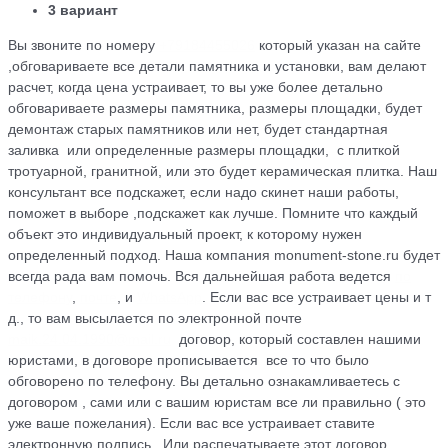
3 вариант
Вы звоните по номеру
+79184455026
который указан на сайте
,обговариваете все детали памятника и установки, вам делают
расчет, когда цена устраивает, то вы уже более детально
обговариваете размеры памятника, размеры площадки, будет
демонтаж старых памятников или нет, будет стандартная
заливка или определенные размеры площадки, с плиткой
тротуарной, гранитной, или это будет керамическая плитка. Наш
консультант все подскажет, если надо скинет наши работы,
поможет в выборе ,подскажет как лучше. Помните что каждый
объект это индивидуальный проект, к которому нужен
определенный подход. Наша компания monument-stone.ru будет
всегда рада вам помочь. Вся дальнейшая работа ведется
по
телефону
,
почте
, и
WhatsApp
. Если вас все устраивает цены и т
д., то вам высылается по электронной почте
maik.24.04.1990@mail.ru
договор, который cоставлен нашими
юристами, в договоре прописывается все то что было
обговорено по телефону. Вы детально ознакамливаетесь с
договором , сами или с вашим юристам все ли правильно ( это
уже ваше пожелания). Если вас все устраивает ставите
электронную подпись . Или распечатываете этот договор,