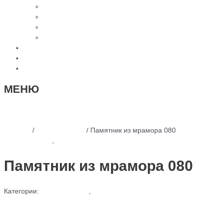
Доставка
Установка
География работы
3D моделирование памятников
Статьи
Контакты
Отзывы
МЕНЮ
Главная
/
Все памятники
/ Памятник из мрамора 080
Все памятники
,
Мраморные памятники
Памятник из мрамора 080
Категории:
Все памятники
,
Мраморные памятники
Описание
Отзывы (0)