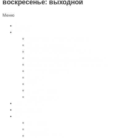
воскресенье: выходной
Меню
Главная
Каталог
Памятники из черного гранита
Мраморные памятники
Памятники из цветного гранита
Памятники с 3D-эффектом из гранита
Памятники с 3D-эффектом из мрамора
Бетонные памятники
Оградки
Навесы
Столы и лавки
Вазы, лампады
Цветное фото
Наши работы
Услуги
Доставка
Установка
География работы