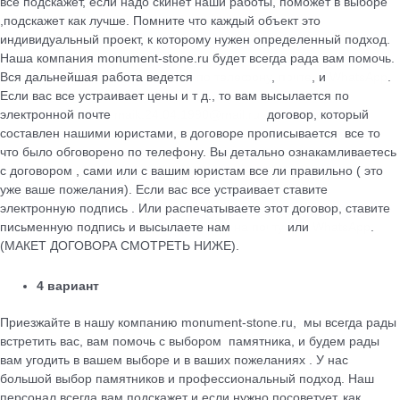
все подскажет, если надо скинет наши работы, поможет в выборе
,подскажет как лучше. Помните что каждый объект это
индивидуальный проект, к которому нужен определенный подход.
Наша компания monument-stone.ru будет всегда рада вам помочь.
Вся дальнейшая работа ведется
по телефону
,
почте
, и
WhatsApp
.
Если вас все устраивает цены и т д., то вам высылается по
электронной почте
maik.24.04.1990@mail.ru
договор, который
cоставлен нашими юристами, в договоре прописывается все то
что было обговорено по телефону. Вы детально ознакамливаетесь
с договором , сами или с вашим юристам все ли правильно ( это
уже ваше пожелания). Если вас все устраивает ставите
электронную подпись . Или распечатываете этот договор, ставите
письменную подпись и высылаете нам
на почту
или
WhatsApp
.
(МАКЕТ ДОГОВОРА СМОТРЕТЬ НИЖЕ).
4 вариант
Приезжайте в нашу компанию monument-stone.ru, мы всегда рады
встретить вас, вам помочь с выбором памятника, и будем рады
вам угодить в вашем выборе и в ваших пожеланиях . У нас
большой выбор памятников и профессиональный подход. Наш
персонал всегда вам подскажет и если нужно посоветует, как