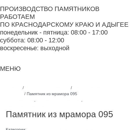
Maik.24.04.1990@mail.ru
ПРОИЗВОДСТВО ПАМЯТНИКОВ
РАБОТАЕМ
ПО КРАСНОДАРСКОМУ КРАЮ И АДЫГЕЕ
понедельник - пятница: 08:00 - 17:00
суббота: 08:00 - 12:00
воскресенье: выходной
Меню
Меню
МЕНЮ
Главная
/
Мраморные памятники
/
Семейные памятники из
мрамора
/ Памятник из мрамора 095
Все памятники
,
Мраморные памятники
,
Семейные
памятники из мрамора
Памятник из мрамора 095
Категории:
Все памятники
,
Мраморные памятники
,