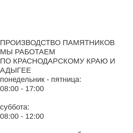
Перейти
Меню
Меню
Monument-stone — изготовление памятников.
к
содержимому
+7 918 44-55-026
Maik.24.04.1990@mail.ru
ПРОИЗВОДСТВО ПАМЯТНИКОВ
МЫ РАБОТАЕМ
ПО КРАСНОДАРСКОМУ КРАЮ И
АДЫГЕЕ
понедельник - пятница:
08:00 - 17:00
суббота:
08:00 - 12:00