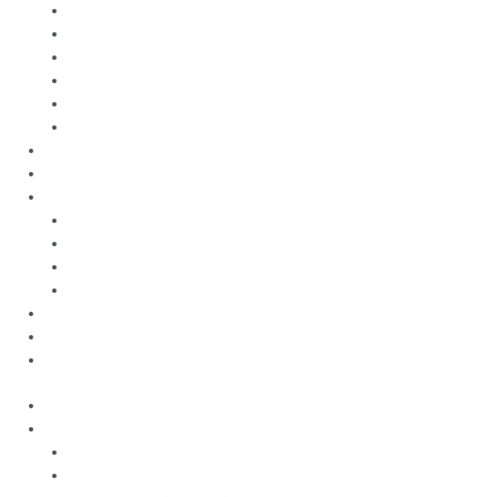
Памятники с 3D-эффектом из мрамора
Бетонные памятники
Оградки
Навесы
Столы и лавки
Вазы, лампады
Цветное фото
Наши работы
Услуги
Доставка
Установка
География работы
3D моделирование памятников
Статьи
Контакты
Отзывы
Главная
Каталог
Памятники из черного гранита
Мраморные памятники