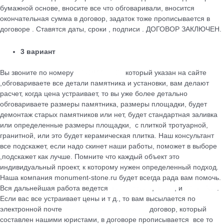
бумажной основе, вносите все что обговаривали, вносится
окончательная сумма в договор, задаток тоже прописывается в
договоре . Ставятся даты, сроки , подписи . ДОГОВОР ЗАКЛЮЧЕН.
3 вариант
Вы звоните по номеру
+79184455026
который указан на сайте
,обговариваете все детали памятника и установки, вам делают
расчет, когда цена устраивает, то вы уже более детально
обговариваете размеры памятника, размеры площадки, будет
демонтаж старых памятников или нет, будет стандартная заливка
или определенные размеры площадки, с плиткой тротуарной,
гранитной, или это будет керамическая плитка. Наш консультант
все подскажет, если надо скинет наши работы, поможет в выборе
,подскажет как лучше. Помните что каждый объект это
индивидуальный проект, к которому нужен определенный подход.
Наша компания monument-stone.ru будет всегда рада вам помочь.
Вся дальнейшая работа ведется
по телефону
,
почте
, и
WhatsApp
.
Если вас все устраивает цены и т д., то вам высылается по
электронной почте
maik.24.04.1990@mail.ru
договор, который
cоставлен нашими юристами, в договоре прописывается все то