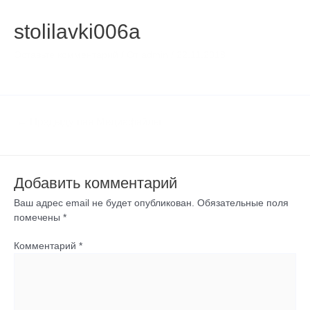
по
записям
stolilavki006а
Оставьте комментарий
/ От
admin
/
22.11.2018
←
Предыдущая Медиафайлы
Добавить комментарий
Ваш адрес email не будет опубликован.
Обязательные поля
помечены
*
Комментарий
*