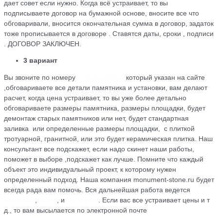
дает совет если нужно. Когда всё устраивает, то вы
подписываете договор на бумажной основе, вносите все что
обговаривали, вносится окончательная сумма в договор, задаток
тоже прописывается в договоре . Ставятся даты, сроки , подписи
. ДОГОВОР ЗАКЛЮЧЕН.
3 вариант
Вы звоните по номеру
+79184455026
который указан на сайте
,обговариваете все детали памятника и установки, вам делают
расчет, когда цена устраивает, то вы уже более детально
обговариваете размеры памятника, размеры площадки, будет
демонтаж старых памятников или нет, будет стандартная
заливка или определенные размеры площадки, с плиткой
тротуарной, гранитной, или это будет керамическая плитка. Наш
консультант все подскажет, если надо скинет наши работы,
поможет в выборе ,подскажет как лучше. Помните что каждый
объект это индивидуальный проект, к которому нужен
определенный подход. Наша компания monument-stone.ru будет
всегда рада вам помочь. Вся дальнейшая работа ведется
по
телефону
,
почте
, и
WhatsApp
. Если вас все устраивает цены и т
д., то вам высылается по электронной почте