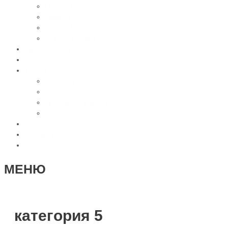
Оградки
Навесы
Столы и лавки
Вазы, лампады
Цветное фото
Наши работы
Услуги
Доставка
Установка
География работы
3D моделирование памятников
Статьи
Контакты
Отзывы
МЕНЮ
категория 5