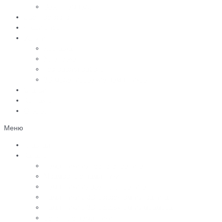
Вазы, лампады
Цветное фото
Наши работы
Услуги
Доставка
Установка
География работы
3D моделирование памятников
Статьи
Контакты
Отзывы
Меню
Главная
Каталог
Памятники из черного гранита
Мраморные памятники
Памятники из цветного гранита
Памятники с 3D-эффектом из гранита
Памятники с 3D-эффектом из мрамора
Бетонные памятники