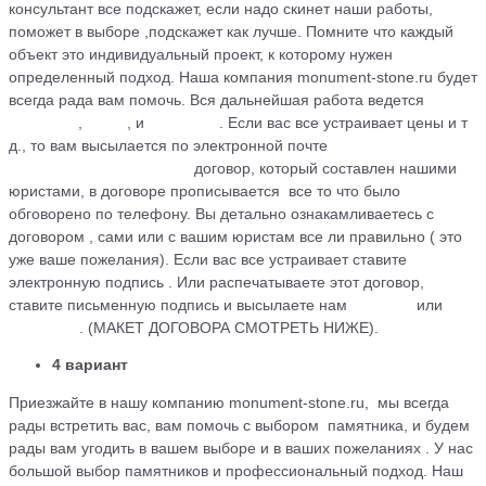
консультант все подскажет, если надо скинет наши работы,
поможет в выборе ,подскажет как лучше. Помните что каждый
объект это индивидуальный проект, к которому нужен
определенный подход. Наша компания monument-stone.ru будет
всегда рада вам помочь. Вся дальнейшая работа ведется
по
телефону
,
почте
, и
WhatsApp
. Если вас все устраивает цены и т
д., то вам высылается по электронной почте
maik.24.04.1990@mail.ru
договор, который cоставлен нашими
юристами, в договоре прописывается все то что было
обговорено по телефону. Вы детально ознакамливаетесь с
договором , сами или с вашим юристам все ли правильно ( это
уже ваше пожелания). Если вас все устраивает ставите
электронную подпись . Или распечатываете этот договор,
ставите письменную подпись и высылаете нам
на почту
или
WhatsApp
. (МАКЕТ ДОГОВОРА СМОТРЕТЬ НИЖЕ).
4 вариант
Приезжайте в нашу компанию monument-stone.ru, мы всегда
рады встретить вас, вам помочь с выбором памятника, и будем
рады вам угодить в вашем выборе и в ваших пожеланиях . У нас
большой выбор памятников и профессиональный подход. Наш