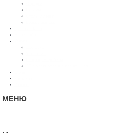
Оградки
Навесы
Столы и лавки
Вазы, лампады
Цветное фото
Наши работы
Услуги
Доставка
Установка
География работы
3D моделирование памятников
Статьи
Контакты
Отзывы
МЕНЮ