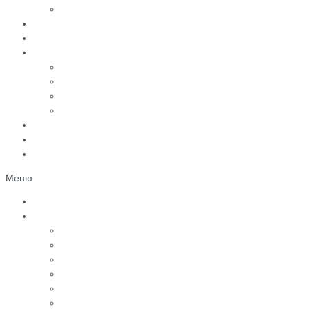
Вазы, лампады
Цветное фото
Наши работы
Услуги
Доставка
Установка
География работы
3D моделирование памятников
Статьи
Контакты
Отзывы
Меню
Главная
Каталог
Памятники из черного гранита
Мраморные памятники
Памятники из цветного гранита
Памятники с 3D-эффектом из гранита
Памятники с 3D-эффектом из мрамора
Бетонные памятники