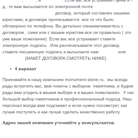
телефону
,
почте
, и
WhatsApp
. Если вас все устраивает цены и т
д., то вам высылается по электронной почте
maik.24.04.1990@mail.ru
договор, который cоставлен нашими
юристами, в договоре прописывается все то что было
обговорено по телефону. Вы детально ознакамливаетесь с
договором , сами или с вашим юристам все ли правильно ( это
уже ваше пожелания). Если вас все устраивает ставите
электронную подпись . Или распечатываете этот договор,
ставите письменную подпись и высылаете нам
на почту
или
WhatsApp
. (МАКЕТ ДОГОВОРА СМОТРЕТЬ НИЖЕ).
4 вариант
Приезжайте в нашу компанию monument-stone.ru, мы всегда
рады встретить вас, вам помочь с выбором памятника, и будем
рады вам угодить в вашем выборе и в ваших пожеланиях . У нас
большой выбор памятников и профессиональный подход. Наш
персонал всегда вам подскажет и если нужно посоветует, как
лучше поступить и как лучше сделать качественно работу.
Адрес нашей компании уточняйте у консультантов.