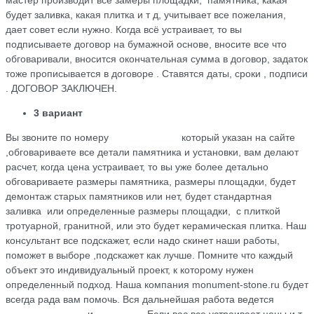
мастер производит все замеры площадки, памятника, какая
будет заливка, какая плитка и т д, учитывает все пожелания,
дает совет если нужно. Когда всё устраивает, то вы
подписываете договор на бумажной основе, вносите все что
обговаривали, вносится окончательная сумма в договор, задаток
тоже прописывается в договоре . Ставятся даты, сроки , подписи
. ДОГОВОР ЗАКЛЮЧЕН.
3 вариант
Вы звоните по номеру
+79184455026
который указан на сайте
,обговариваете все детали памятника и установки, вам делают
расчет, когда цена устраивает, то вы уже более детально
обговариваете размеры памятника, размеры площадки, будет
демонтаж старых памятников или нет, будет стандартная
заливка или определенные размеры площадки, с плиткой
тротуарной, гранитной, или это будет керамическая плитка. Наш
консультант все подскажет, если надо скинет наши работы,
поможет в выборе ,подскажет как лучше. Помните что каждый
объект это индивидуальный проект, к которому нужен
определенный подход. Наша компания monument-stone.ru будет
всегда рада вам помочь. Вся дальнейшая работа ведется
по