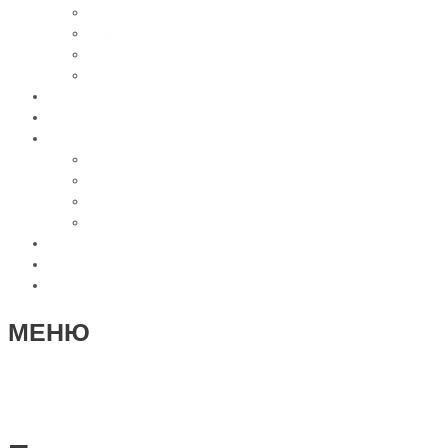
Оградки
Навесы
Столы и лавки
Вазы, лампады
Цветное фото
Наши работы
Услуги
Доставка
Установка
География работы
3D моделирование памятников
Статьи
Контакты
Отзывы
МЕНЮ