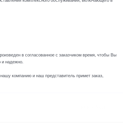
ставления комплексного обслуживания, включающего в
оизведен в согласованное с заказчиком время, чтобы Вы
о и надежно.
 в нашу компанию и наш представитель примет заказ,
Следующая Запись
→