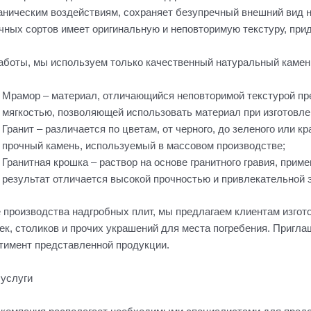
аническим воздействиям, сохраняет безупречный внешний вид на
чных сортов имеет оригинальную и неповторимую текстуру, пр
аботы, мы используем только качественный натуральный камен
Мрамор – материал, отличающийся неповторимой текстурой пр
мягкостью, позволяющей использовать материал при изготовле
Гранит – различается по цветам, от черного, до зеленого или 
прочный камень, используемый в массовом производстве;
Гранитная крошка – раствор на основе гранитного гравия, прим
результат отличается высокой прочностью и привлекательной 
 производства надгробных плит, мы предлагаем клиентам изгот
ек, столиков и прочих украшений для места погребения. Пригла
тимент представленной продукции.
услуги