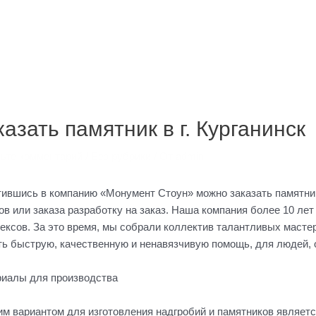
ация
ям
казать памятник в г. Курганинск
ьте комментарий
/
Без рубрики
/ От
admin
ившись в компанию «Монумент Стоун» можно заказать памятник 
ов или заказа разработку на заказ. Наша компания более 10 ле
ексов. За это время, мы собрали коллектив талантливых масте
ть быструю, качественную и ненавязчивую помощь, для людей, 
иалы для производства
м вариантом для изготовления надгробий и памятников являетс