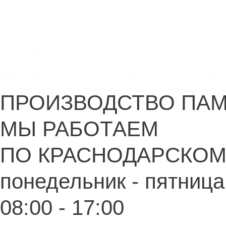
Перейти
Меню
Меню
Monument-stone — изготовление памятников.
к
содержимому
+7 918 44-55-026
Maik.24.04.1990@mail.
ПРОИЗВОДСТВО ПА
МЫ РАБОТАЕМ
ПО КРАСНОДАРСКОМ
понедельник - пятница
08:00 - 17:00