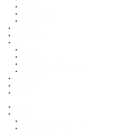
Навесы
Столы и лавки
Вазы, лампады
Цветное фото
Наши работы
Услуги
Доставка
Установка
География работы
3D моделирование памятников
Статьи
Контакты
Отзывы
Главная
Каталог
Памятники из черного гранита
Мраморные памятники