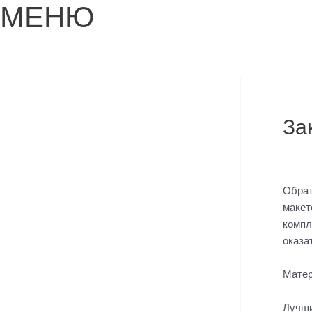
МЕНЮ
Навиг
по
запис
За
Остав
Обрат
макет
компл
оказа
Матер
Лучши