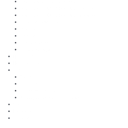
Памятники из цветного гранита
Памятники с 3D-эффектом из гранита
Памятники с 3D-эффектом из мрамора
Бетонные памятники
Оградки
Навесы
Столы и лавки
Вазы, лампады
Цветное фото
Наши работы
Услуги
Доставка
Установка
География работы
3D моделирование памятников
Статьи
Контакты
Отзывы