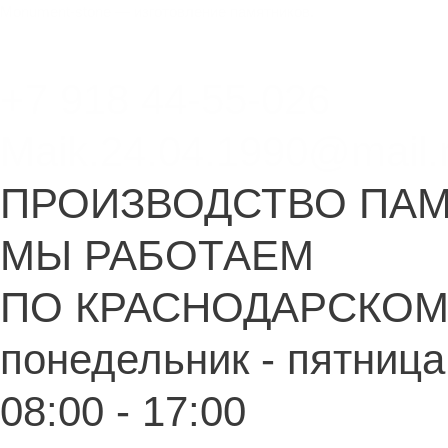
Перейти
Monument-stone — изготовление памятников.
к
содержимому
+7 918 44-55-026
Maik.24.04.1990@mail.
ПРОИЗВОДСТВО ПА
МЫ РАБОТАЕМ
ПО КРАСНОДАРСКОМ
понедельник - пятница
08:00 - 17:00