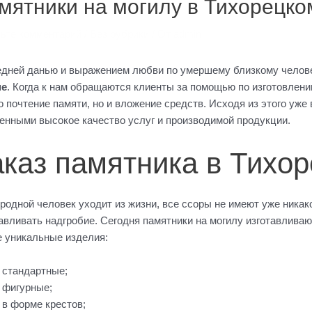
мятники на могилу в Тихорецко
ьте комментарий
/
Без рубрики
/ От
admin
дней данью и выражением любви по умершему близкому челов
не
. Когда к нам обращаются клиенты за помощью по изготовлени
о почтение памяти, но и вложение средств. Исходя из этого уже
енными высокое качество услуг и производимой продукции.
аказ памятника в Тихо
 родной человек уходит из жизни, все ссоры не имеют уже ника
авливать надгробие. Сегодня памятники на могилу изготавлива
 уникальные изделия:
стандартные;
фигурные;
в форме крестов;