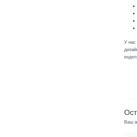
У нас
дизай
издел
←
Ост
Ваш а
Введи