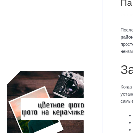
Па
Остав
После
райо
прост
неизм
З
Когда
устан
самые