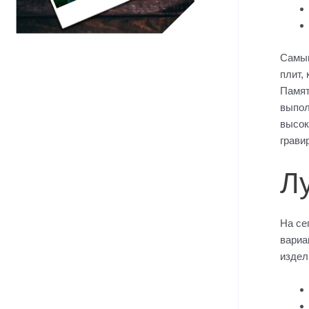
Самым
плит,
Памят
выпол
высок
грави
Л
На се
вариа
издел