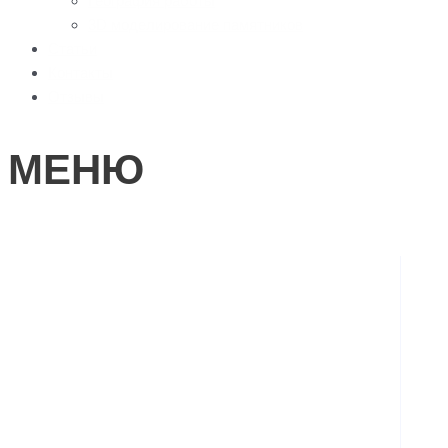
География работы
3D моделирование памятников
Статьи
Контакты
Отзывы
МЕНЮ