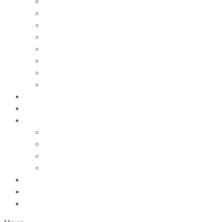
Памятники из цветного гранита
Памятники с 3D-эффектом из гранита
Памятники с 3D-эффектом из мрамора
Бетонные памятники
Оградки
Навесы
Столы и лавки
Вазы, лампады
Цветное фото
Наши работы
Услуги
Доставка
Установка
География работы
3D моделирование памятников
Статьи
Контакты
Отзывы