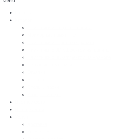
Меню
Главная
Каталог
Памятники из черного гранита
Мраморные памятники
Памятники из цветного гранита
Памятники с 3D-эффектом из гранита
Памятники с 3D-эффектом из мрамора
Бетонные памятники
Оградки
Навесы
Столы и лавки
Вазы, лампады
Цветное фото
Наши работы
Услуги
Доставка
Установка