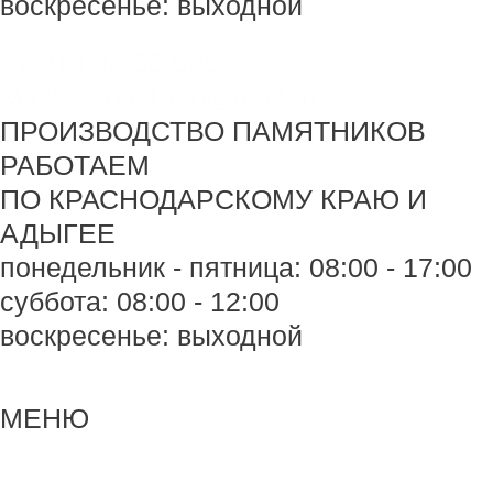
воскресенье: выходной
+7 918 44-55-026
Maik.24.04.1990@mail.ru
ПРОИЗВОДСТВО ПАМЯТНИКОВ
РАБОТАЕМ
ПО КРАСНОДАРСКОМУ КРАЮ И
АДЫГЕЕ
понедельник - пятница: 08:00 - 17:00
суббота: 08:00 - 12:00
воскресенье: выходной
Меню
Меню
МЕНЮ
Навигация
по
записям