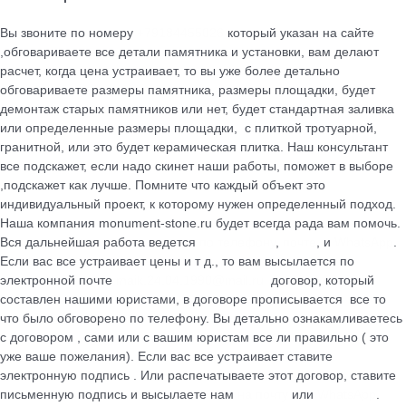
Вы звоните по номеру
+79184455026
который указан на сайте
,обговариваете все детали памятника и установки, вам делают
расчет, когда цена устраивает, то вы уже более детально
обговариваете размеры памятника, размеры площадки, будет
демонтаж старых памятников или нет, будет стандартная заливка
или определенные размеры площадки, с плиткой тротуарной,
гранитной, или это будет керамическая плитка. Наш консультант
все подскажет, если надо скинет наши работы, поможет в выборе
,подскажет как лучше. Помните что каждый объект это
индивидуальный проект, к которому нужен определенный подход.
Наша компания monument-stone.ru будет всегда рада вам помочь.
Вся дальнейшая работа ведется
по телефону
,
почте
, и
WhatsApp
.
Если вас все устраивает цены и т д., то вам высылается по
электронной почте
maik.24.04.1990@mail.ru
договор, который
cоставлен нашими юристами, в договоре прописывается все то
что было обговорено по телефону. Вы детально ознакамливаетесь
с договором , сами или с вашим юристам все ли правильно ( это
уже ваше пожелания). Если вас все устраивает ставите
электронную подпись . Или распечатываете этот договор, ставите
письменную подпись и высылаете нам
на почту
или
WhatsApp
.