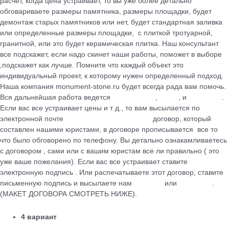
расчет, когда цена устраивает, то вы уже более детально
обговариваете размеры памятника, размеры площадки, будет
демонтаж старых памятников или нет, будет стандартная заливка
или определенные размеры площадки, с плиткой тротуарной,
гранитной, или это будет керамическая плитка. Наш консультант
все подскажет, если надо скинет наши работы, поможет в выборе
,подскажет как лучше. Помните что каждый объект это
индивидуальный проект, к которому нужен определенный подход.
Наша компания monument-stone.ru будет всегда рада вам помочь.
Вся дальнейшая работа ведется
по телефону
,
почте
, и
WhatsApp
.
Если вас все устраивает цены и т д., то вам высылается по
электронной почте
maik.24.04.1990@mail.ru
договор, который
cоставлен нашими юристами, в договоре прописывается все то
что было обговорено по телефону. Вы детально ознакамливаетесь
с договором , сами или с вашим юристам все ли правильно ( это
уже ваше пожелания). Если вас все устраивает ставите
электронную подпись . Или распечатываете этот договор, ставите
письменную подпись и высылаете нам
на почту
или
WhatsApp
.
(МАКЕТ ДОГОВОРА СМОТРЕТЬ НИЖЕ).
4 вариант