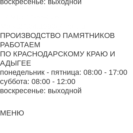
воскресенье: выходной
+7 918 44-55-026
Maik.24.04.1990@mail.ru
ПРОИЗВОДСТВО ПАМЯТНИКОВ
РАБОТАЕМ
ПО КРАСНОДАРСКОМУ КРАЮ И
АДЫГЕЕ
понедельник - пятница: 08:00 - 17:00
суббота: 08:00 - 12:00
воскресенье: выходной
Меню
Меню
МЕНЮ
Навигация
по
записям