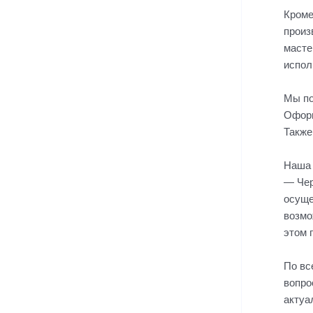
Кроме
произ
масте
испол
Мы по
Оформ
Также
Наша 
— Чер
осуще
возмо
этом 
По вс
вопро
актуа