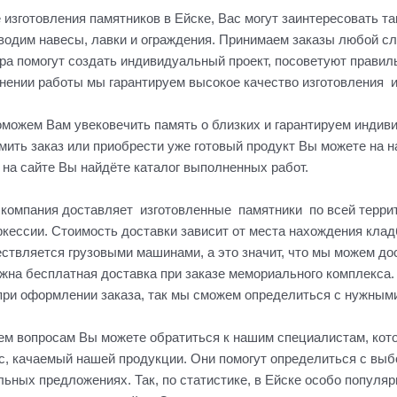
 изготовления памятников в Ейске, Вас могут заинтересовать та
водим навесы, лавки и ограждения. Принимаем заказы любой 
ра помогут создать индивидуальный проект, посоветуют правил
нении работы мы гарантируем высокое качество изготовления и
можем Вам увековечить память о близких и гарантируем индиви
ить заказ или приобрести уже готовый продукт Вы можете на н
 на сайте Вы найдёте каталог выполненных работ.
компания доставляет изготовленные памятники по всей террит
кессии. Стоимость доставки зависит от места нахождения клад
ствляется грузовыми машинами, а это значит, что мы можем д
жна бесплатная доставка при заказе мемориального комплекса.
при оформлении заказа, так мы сможем определиться с нужным
ем вопросам Вы можете обратиться к нашим специалистам, кото
с, качаемый нашей продукции. Они помогут определиться с вы
льных предложениях. Так, по статистике, в Ейске особо популя