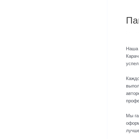
Навиг
по
запис
Па
Остав
Наша 
Карач
успел
Каждо
выпол
автор
профе
Мы га
оформ
лучше