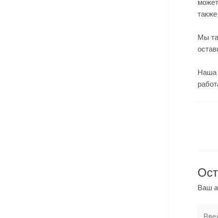
может
также
Мы та
остав
Наша 
работ
←
Ост
Ваш а
Введи