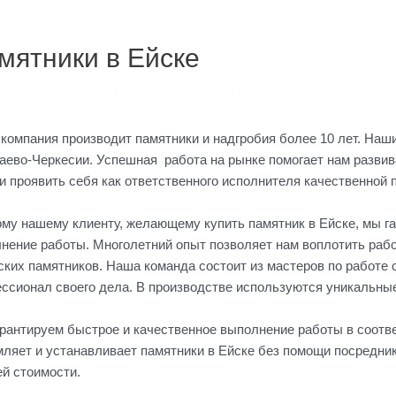
ация
ям
мятники в Ейске
ьте комментарий
/
Без рубрики
/ От
admin
компания производит памятники и надгробия более 10 лет. Наши
аево-Черкесии. Успешная работа на рынке помогает нам развив
и проявить себя как ответственного исполнителя качественной п
му нашему клиенту, желающему купить памятник в Ейске, мы г
нение работы. Многолетний опыт позволяет нам воплотить раб
ских памятников. Наша команда состоит из мастеров по работе с
ссионал своего дела. В производстве используются уникальные
рантируем быстрое и качественное выполнение работы в соотв
ляет и устанавливает памятники в Ейске без помощи посредни
й стоимости.