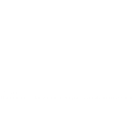
ы
Отзывы
Цветное фото
Наши работы
Услуги
Статьи
Контакты
Отзывы