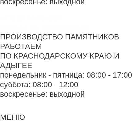
воскресенье: выходной
+7 918 44-55-026
Maik.24.04.1990@mail.ru
ПРОИЗВОДСТВО ПАМЯТНИКОВ
РАБОТАЕМ
ПО КРАСНОДАРСКОМУ КРАЮ И
АДЫГЕЕ
понедельник - пятница: 08:00 - 17:00
суббота: 08:00 - 12:00
воскресенье: выходной
Меню
Меню
МЕНЮ
Навигация
по
записям