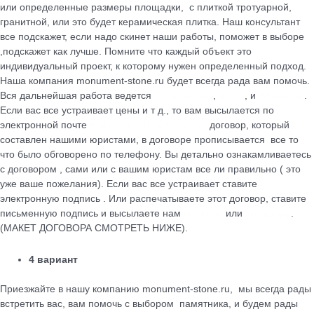
или определенные размеры площадки, с плиткой тротуарной,
гранитной, или это будет керамическая плитка. Наш консультант
все подскажет, если надо скинет наши работы, поможет в выборе
,подскажет как лучше. Помните что каждый объект это
индивидуальный проект, к которому нужен определенный подход.
Наша компания monument-stone.ru будет всегда рада вам помочь.
Вся дальнейшая работа ведется
по телефону
,
почте
, и
WhatsApp
.
Если вас все устраивает цены и т д., то вам высылается по
электронной почте
maik.24.04.1990@mail.ru
договор, который
cоставлен нашими юристами, в договоре прописывается все то
что было обговорено по телефону. Вы детально ознакамливаетесь
с договором , сами или с вашим юристам все ли правильно ( это
уже ваше пожелания). Если вас все устраивает ставите
электронную подпись . Или распечатываете этот договор, ставите
письменную подпись и высылаете нам
на почту
или
WhatsApp
.
(МАКЕТ ДОГОВОРА СМОТРЕТЬ НИЖЕ).
4 вариант
Приезжайте в нашу компанию monument-stone.ru, мы всегда рады
встретить вас, вам помочь с выбором памятника, и будем рады