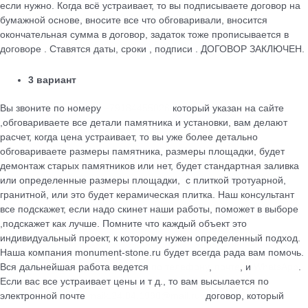
если нужно. Когда всё устраивает, то вы подписываете договор на
бумажной основе, вносите все что обговаривали, вносится
окончательная сумма в договор, задаток тоже прописывается в
договоре . Ставятся даты, сроки , подписи . ДОГОВОР ЗАКЛЮЧЕН.
3 вариант
Вы звоните по номеру
+79184455026
который указан на сайте
,обговариваете все детали памятника и установки, вам делают
расчет, когда цена устраивает, то вы уже более детально
обговариваете размеры памятника, размеры площадки, будет
демонтаж старых памятников или нет, будет стандартная заливка
или определенные размеры площадки, с плиткой тротуарной,
гранитной, или это будет керамическая плитка. Наш консультант
все подскажет, если надо скинет наши работы, поможет в выборе
,подскажет как лучше. Помните что каждый объект это
индивидуальный проект, к которому нужен определенный подход.
Наша компания monument-stone.ru будет всегда рада вам помочь.
Вся дальнейшая работа ведется
по телефону
,
почте
, и
WhatsApp
.
Если вас все устраивает цены и т д., то вам высылается по
электронной почте
maik.24.04.1990@mail.ru
договор, который