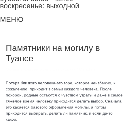
воскресенье: выходной
Меню
МЕНЮ
Навигация
по
записям
Памятники на могилу в
Туапсе
Оставьте комментарий
/
Без рубрики
/ От
admin
Потеря близкого человека-это горе, которое неизбежно, к
сожалению, приходит в семьи каждого человека. После
похорон, родные остаются с чувством утраты и даже в самое
тяжелое время человеку приходится делать выбор. Сначала
это касается базового оформления могилы, а потом
приходится выбирать, делать ли памятник, и если да-то
какой.