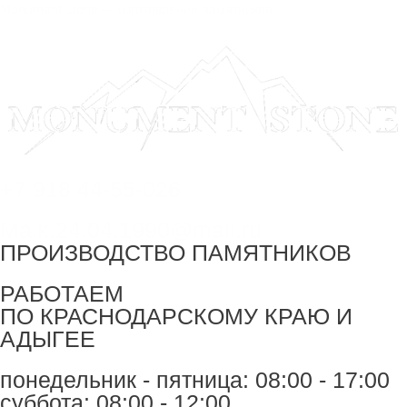
Перейти
Monument-stone — изготовление памятников.
к
содержимому
+7 918 44-55-026
Maik.24.04.1990@mail.ru
ПРОИЗВОДСТВО ПАМЯТНИКОВ
РАБОТАЕМ
ПО КРАСНОДАРСКОМУ КРАЮ И
АДЫГЕЕ
понедельник - пятница: 08:00 - 17:00
суббота: 08:00 - 12:00