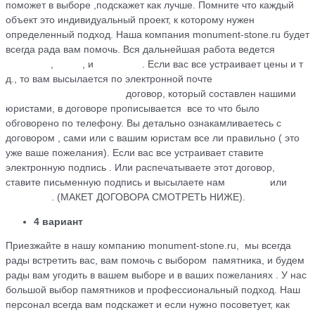
поможет в выборе ,подскажет как лучше. Помните что каждый
объект это индивидуальный проект, к которому нужен
определенный подход. Наша компания monument-stone.ru будет
всегда рада вам помочь. Вся дальнейшая работа ведется
по
телефону
,
почте
, и
WhatsApp
. Если вас все устраивает цены и т
д., то вам высылается по электронной почте
maik.24.04.1990@mail.ru
договор, который cоставлен нашими
юристами, в договоре прописывается все то что было
обговорено по телефону. Вы детально ознакамливаетесь с
договором , сами или с вашим юристам все ли правильно ( это
уже ваше пожелания). Если вас все устраивает ставите
электронную подпись . Или распечатываете этот договор,
ставите письменную подпись и высылаете нам
на почту
или
WhatsApp
. (МАКЕТ ДОГОВОРА СМОТРЕТЬ НИЖЕ).
4 вариант
Приезжайте в нашу компанию monument-stone.ru, мы всегда
рады встретить вас, вам помочь с выбором памятника, и будем
рады вам угодить в вашем выборе и в ваших пожеланиях . У нас
большой выбор памятников и профессиональный подход. Наш
персонал всегда вам подскажет и если нужно посоветует, как