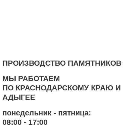
Перейти
Меню
Меню
Навигация
Введите
Имя*
Email*
Сайт
Monument-stone — изготовление памятников.
к
по
здесь...
содержимому
записям
+7 918 44-55-026
Maik.24.04.1990@mail.ru
ПРОИЗВОДСТВО ПАМЯТНИКОВ
МЫ РАБОТАЕМ
ПО КРАСНОДАРСКОМУ КРАЮ И
АДЫГЕЕ
понедельник - пятница:
08:00 - 17:00