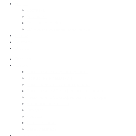
Услуги
Доставка
Установка
География работы
3D моделирование памятников
Статьи
Контакты
Отзывы
Главная
Каталог
Памятники из черного гранита
Мраморные памятники
Памятники из цветного гранита
Памятники с 3D-эффектом из гранита
Памятники с 3D-эффектом из мрамора
Бетонные памятники
Оградки
Навесы
Столы и лавки
Вазы, лампады
Цветное фото