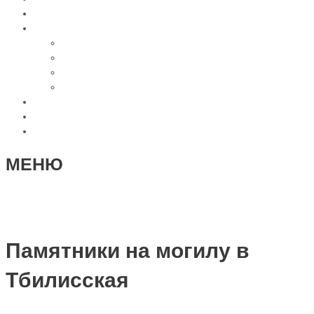
Наши работы
Услуги
Доставка
Установка
География работы
3D моделирование памятников
Статьи
Контакты
Отзывы
МЕНЮ
Памятники на могилу в
Тбилисская
Оставьте комментарий
/
Без рубрики
/ От
admin