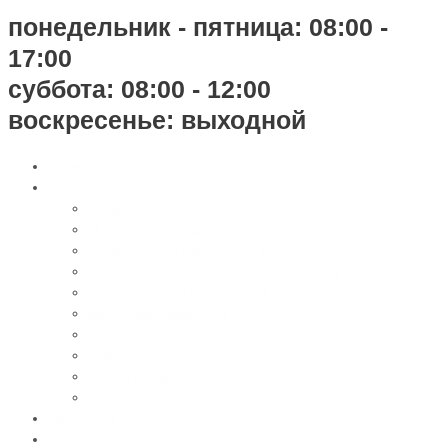
понедельник - пятница: 08:00 -
17:00
суббота: 08:00 - 12:00
воскресенье: выходной
Главная
Каталог
Памятники из черного гранита
Мраморные памятники
Памятники из цветного гранита
Памятники с 3D-эффектом из гранита
Памятники с 3D-эффектом из мрамора
Бетонные памятники
Оградки
Навесы
Столы и лавки
Вазы, лампады
Цветное фото
Наши работы